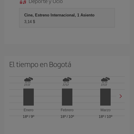
Deporte y Ocio
Cine, Estreno Internacional, 1 Asiento
3,14 $
El tiempo en Bogotá
Enero
Febrero
Marzo
18º
/
9º
18º
/
10º
18º
/
10º