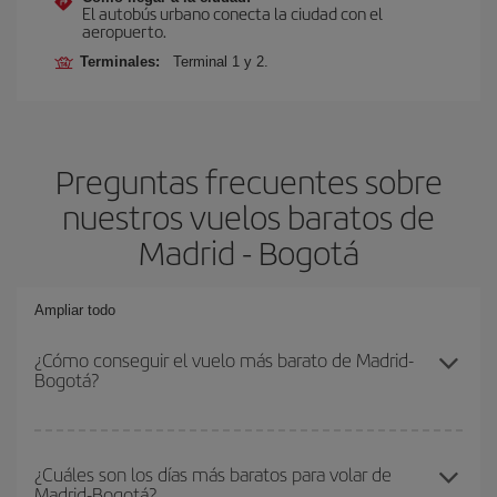
El autobús urbano conecta la ciudad con el
aeropuerto.
Terminales:
Terminal 1 y 2.
Preguntas frecuentes sobre
nuestros vuelos baratos de
Madrid - Bogotá
Ampliar todo
¿Cómo conseguir el vuelo más barato de Madrid-
Bogotá?
Podrás ahorrar en tu billete de avión de Madrid-Bogotá-dest y
conseguir el vuelo más barato si evitas temporadas altas,
¿Cuáles son los días más baratos para volar de
Madrid-Bogotá?
compras con antelación y puedes ser flexible con las fechas y