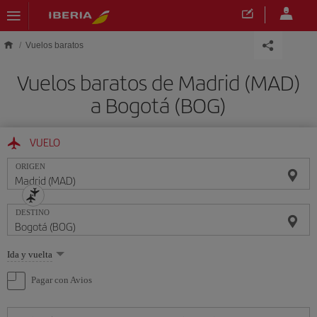
Saltar al contenido principal
Vuelos baratos
Vuelos baratos de Madrid (MAD)
a Bogotá (BOG)
VUELO
ORIGEN
DESTINO
Seleccione
Ida y vuelta
una
opción
Pagar con Avios