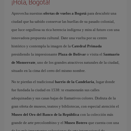
¡Hola, Bogotá!
Aprovecha nuestras
ofertas de vuelos a Bogotá
para descubrir una
ciudad que ha sabido conservar las huellas de su pasado colonial,
que luce orgullosa su rica herencia indígena y mira al futuro con una
innovadora propuesta cultural. Date una vuelta por su centro
histórico y contempla la imagen de la
Catedral Primada
presidiendo la impresionante
Plaza de Bolívar
o visita el
Santuario
de Monserrate
, uno de los grandes atractivos naturales de la ciudad,
situado en la cima del cerro del mismo nombre.
No te pierdas el tradicional
barrio de la Candelaria
, lugar donde
fue fundada la ciudad en 1538: te enamorarán sus calles
adoquinadas y sus casas bajas de llamativos colores. Disfruta de la
gran oferta de museos, teatros y bibliotecas, con especial atención el
Museo del Oro del Banco de la República
con la colección más
grande de arte precolombino y el
Museo Botero
que cuenta con una
de las más importantes colecciones de arte internacional de