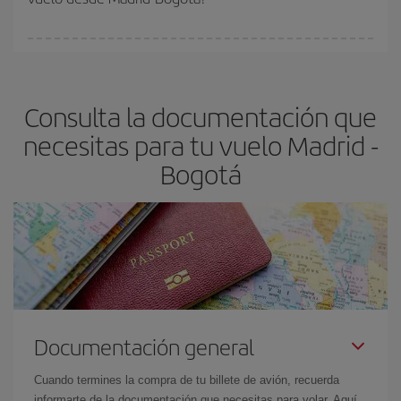
vayan agotando. Por eso, comprar con antelación es
fundamental
para conseguir
vuelos baratos a Madrid-Bogotá-
En Iberia, tenemos distintas tarifas para garantizarte el mejor
dest
.
precio según tus necesidades de viaje. La tarifa básica, te
asegura el vuelo más barato.
Consulta la documentación que
necesitas para tu vuelo Madrid -
Bogotá
Documentación general
Cuando termines la compra de tu billete de avión, recuerda
informarte de la documentación que necesitas para volar. Aquí