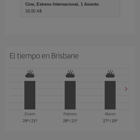
Cine, Estreno Internacional, 1 Asiento
18,00 A$
El tiempo en Brisbane
Enero
Febrero
Marzo
29º
/
21º
28º
/
21º
27º
/
20º