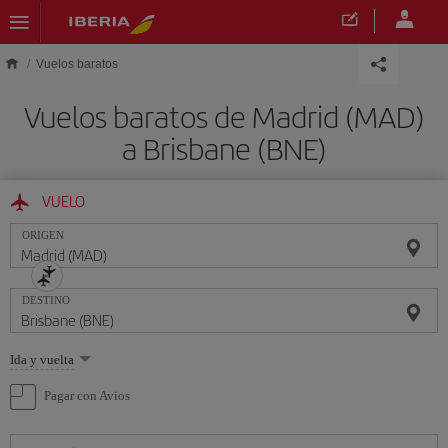
Saltar al contenido principal
Vuelos baratos
Vuelos baratos de Madrid (MAD)
a Brisbane (BNE)
VUELO
ORIGEN
DESTINO
Seleccione
Ida y vuelta
una
opción
Pagar con Avios