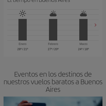
Enero
Febrero
Marzo
28º
/
21º
27º
/
20º
24º
/
18º
Eventos en los destinos de
nuestros vuelos baratos a Buenos
Aires