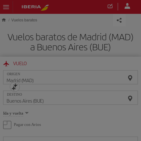
Saltar al contenido principal
Vuelos baratos
Vuelos baratos de Madrid (MAD)
a Buenos Aires (BUE)
VUELO
ORIGEN
DESTINO
Seleccione
Ida y vuelta
una
opción
Pagar con Avios