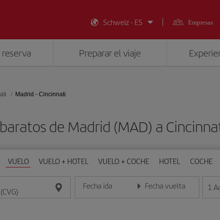
Schweiz - ES
Empresas
 reserva
Preparar el viaje
Experien
ati
Madrid - Cincinnati
baratos de Madrid (MAD) a Cincinna
VUELO
VUELO + HOTEL
VUELO + COCHE
HOTEL
COCHE
Fecha ida
Fecha vuelta
1
A
Introduce la fecha en formato día/mes/año
Introduce la fecha en format