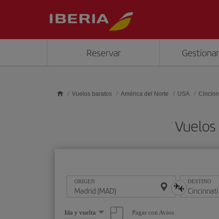
Saltar al contenido principal
Reservar
Gestionar
Vuelos baratos
América del Norte
USA
Cincinn
Vuelos 
ORIGEN
DESTINO
Seleccione
Pagar con Avios
Ida y vuelta