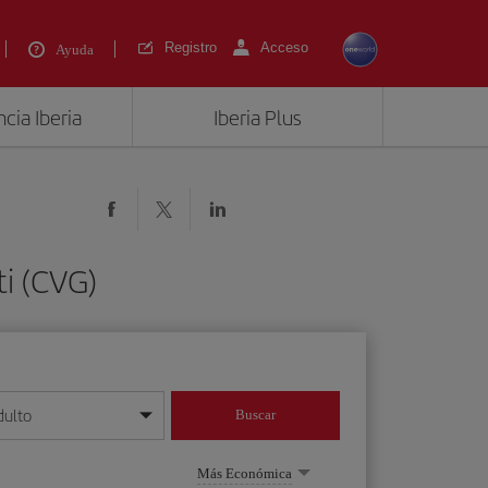
Registro
Acceso
Ayuda
cia Iberia
Iberia Plus
ti (CVG)
dulto
Buscar
o día/mes/año
Más Económica