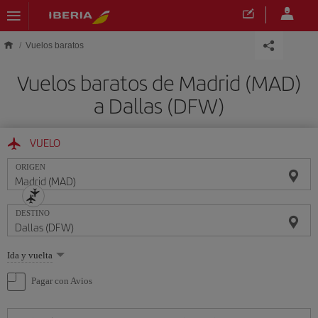
Saltar al contenido principal
Vuelos baratos
Vuelos baratos de Madrid (MAD)
a Dallas (DFW)
VUELO
ORIGEN
DESTINO
Seleccione
Ida y vuelta
una
opción
Pagar con Avios