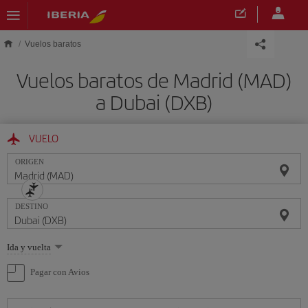
Saltar al contenido principal
Vuelos baratos
Vuelos baratos de Madrid (MAD)
a Dubai (DXB)
VUELO
ORIGEN
DESTINO
Seleccione
Ida y vuelta
una
opción
Pagar con Avios