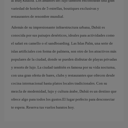
al Burj Khalifa. Los amantes del lujo también encontrarán una gran
variedad de hoteles de 5 estrellas, boutiques exclusivas y
restaurantes de renombre mundial.
Además de su impresionante infraestructura urbana, Dubái es
conocida por sus paisajes desérticos, ideales para actividades como
el safari en camello o el sandboarding. Las Islas Palm, una serie de
islas artificiales con forma de palmera, son otro de los atractivos más
populares de la ciudad, donde se pueden disfrutar de playas privadas
y resorts de lujo. La ciudad también es famosa por su vida nocturna,
con una gran oferta de bares, clubs y restaurantes que ofrecen desde
cocina internacional hasta platos locales tradicionales. Con su
mezcla de modernidad, lujo y cultura árabe, Dubái es un destino que
ofrece algo para todos los gustos.El lugar perfecto para desconectar
te espera. Reserva tus vuelos baratos hoy.