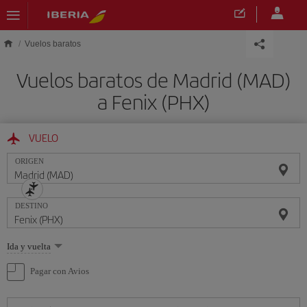
Saltar al contenido principal
Vuelos baratos
Vuelos baratos de Madrid (MAD)
a Fenix (PHX)
VUELO
ORIGEN
DESTINO
Seleccione
Ida y vuelta
una
opción
Pagar con Avios