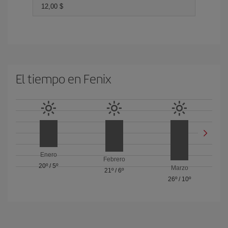
12,00 $
El tiempo en Fenix
Enero
Febrero
20º
/
5º
Marzo
21º
/
6º
26º
/
10º