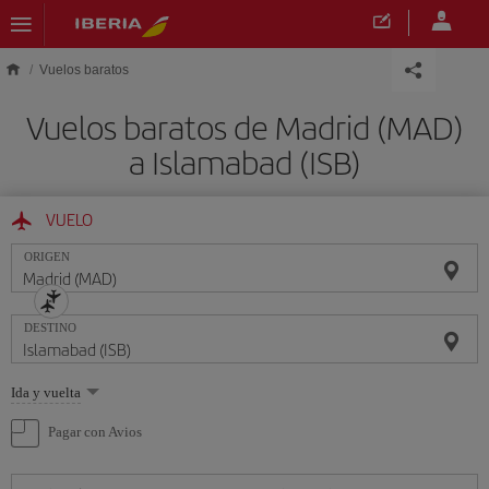
Saltar al contenido principal
Vuelos baratos
Vuelos baratos de Madrid (MAD)
a Islamabad (ISB)
VUELO
ORIGEN
DESTINO
Seleccione
Ida y vuelta
una
opción
Pagar con Avios