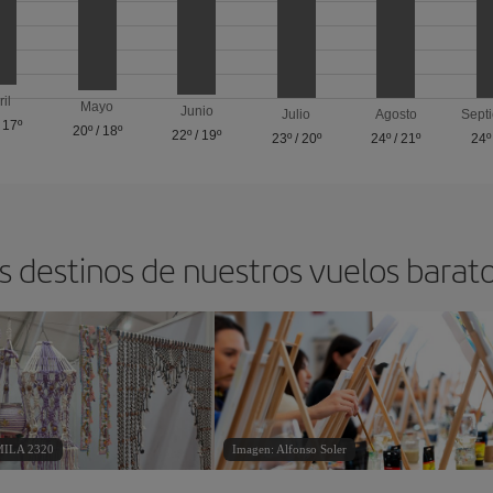
ril
Mayo
Junio
Julio
Agosto
Sept
/
17º
20º
/
18º
22º
/
19º
23º
/
20º
24º
/
21º
24º
s destinos de nuestros vuelos barat
MILA 2320
Imagen: Alfonso Soler