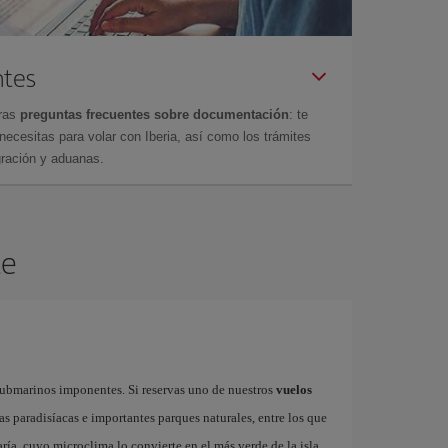
ntes
tras
preguntas frecuentes sobre documentación
: te
cesitas para volar con Iberia, así como los trámites
gración y aduanas.
te
submarinos imponentes. Si reservas uno de nuestros
vuelos
as paradisíacas e importantes parques naturales, entre los que
ría, cuyo microclima lo convierte en el más verde de la isla,