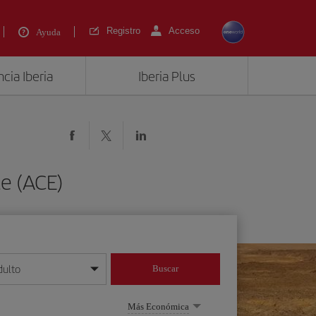
Registro
Acceso
Ayuda
cia Iberia
Iberia Plus
e (ACE)
dulto
Buscar
o día/mes/año
Más Económica