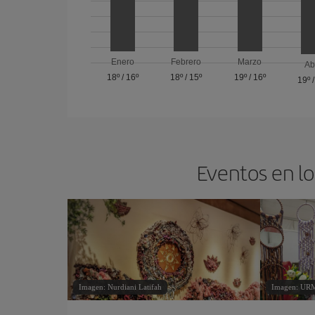
Enero
Febrero
Marzo
Ab
18º
/
16º
18º
/
15º
19º
/
16º
19º
Eventos en lo
Imagen: Nurdiani Latifah
Imagen: UR