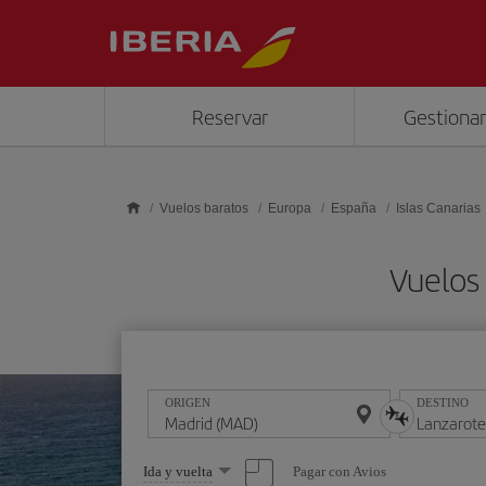
Saltar al contenido principal
Reservar
Gestionar
Vuelos baratos
Europa
España
Islas Canarias
Vuelos
ORIGEN
DESTINO
Seleccione
Pagar con Avios
Ida y vuelta