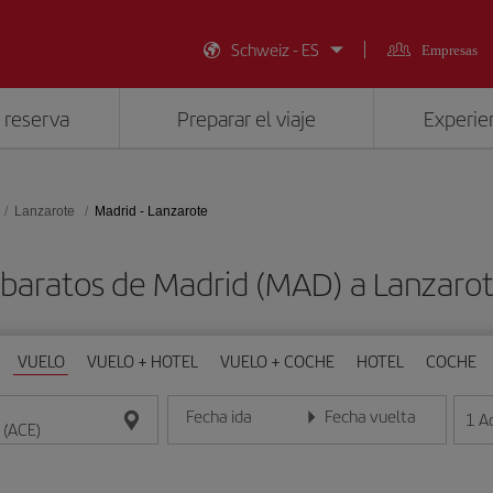
Schweiz - ES
Empresas
 reserva
Preparar el viaje
Experien
Lanzarote
Madrid - Lanzarote
 baratos de Madrid (MAD) a Lanzarot
VUELO
VUELO + HOTEL
VUELO + COCHE
HOTEL
COCHE
Fecha ida
Fecha vuelta
1
A
Introduce la fecha en formato día/mes/año
Introduce la fecha en format