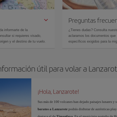
Preguntas frecue
da informarte de la
¿Tienes dudas? Consulta nues
sultar si requieres visado,
aclaramos los documentos que ne
rigen y el destino de tu vuelo.
específicos exigidos para la mi
nformación útil para volar a Lanzaro
¡Hola, Lanzarote!
Sus más de 100 volcanes han dejado paisajes lunares y 
baratos a Lanzarote
podrás disfrutar de auténticas play
destaca el de
Timanfaya
. En el municipio norteño de Ha