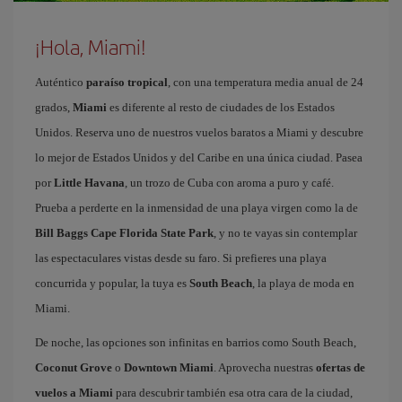
¡Hola, Miami!
Auténtico
paraíso tropical
, con una temperatura media anual de 24
grados,
Miami
es diferente al resto de ciudades de los Estados
Unidos. Reserva uno de nuestros vuelos baratos a Miami y descubre
lo mejor de Estados Unidos y del Caribe en una única ciudad. Pasea
por
Little Havana
, un trozo de Cuba con aroma a puro y café.
Prueba a perderte en la inmensidad de una playa virgen como la de
Bill Baggs Cape Florida State Park
, y no te vayas sin contemplar
las espectaculares vistas desde su faro. Si prefieres una playa
concurrida y popular, la tuya es
South Beach
, la playa de moda en
Miami.
De noche, las opciones son infinitas en barrios como South Beach,
Coconut Grove
o
Downtown Miami
. Aprovecha nuestras
ofertas de
vuelos a Miami
para descubrir también esa otra cara de la ciudad,