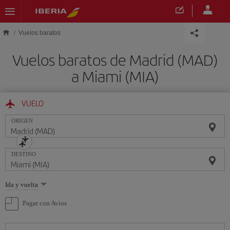
Saltar al contenido principal
Vuelos baratos
Vuelos baratos de Madrid (MAD)
a Miami (MIA)
VUELO
ORIGEN
DESTINO
Seleccione
Ida y vuelta
una
opción
Pagar con Avios