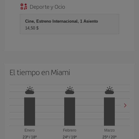
Deporte y Ocio
Cine, Estreno Internacional, 1 Asiento
14,50 $
El tiempo en Miami
Enero
Febrero
Marzo
23º
/
18º
24º
/
19º
25º
/
20º