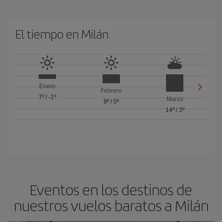
El tiempo en Milán
Enero
Febrero
7º
/
-1º
Marzo
9º
/
0º
14º
/
3º
Eventos en los destinos de
nuestros vuelos baratos a Milán