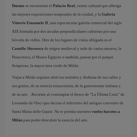
Duomo
se encuentran el
Palacio Real
, centro cultural que alberga
las mejores exposiciones temporales de la ciudad, y la
Galería
Vittorio Emanuele II
, una espectacular galería comercial del siglo
XIX formada por dos arcadas perpendiculares cubiertas por una
bóveda de vidrio. Otro de los lugares de visita obligada es el
Castello Sforzesco
de origen medieval y sede de varios museos, la
Pinacoteca, el Museo Egipcio o también, pasear por el parque
Sempione, la mayor área verde de Milán.
Viajar a Milán requiere abrir tus sentidos y disfrutar de sus calles y
sus gentes, de su esencia renacentista, de la gastronomía italiana y
de su arte…Recréate al contemplar el fresco de “La Última Cena” de
Leonardo da Vinci que decora el refectorio del antiguo convento de
Santa Maria delle Grazie. No te pierdas nuestros
vuelos baratos a
Milán
para poder descubrir la esencia del arte.