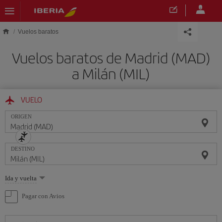
Saltar al contenido principal
Vuelos baratos
Vuelos baratos de Madrid (MAD)
a Milán (MIL)
VUELO
ORIGEN
DESTINO
Seleccione
Ida y vuelta
una
opción
Pagar con Avios