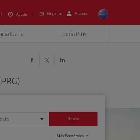
Registro
Acceso
Ayuda
cia Iberia
Iberia Plus
(PRG)
dulto
Buscar
o día/mes/año
Más Económica