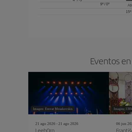
4º
/
-3º
9º
/
0º
Ab
15º
Eventos en 
Imagen: Emvat Mosakovskis
Imagen: UR
21 ago 2026 - 21 ago 2026
06 jun 20
Leeb0rn
Franti