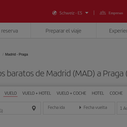
Schweiz - ES
Empresas
 reserva
Preparar el viaje
Experien
Madrid - Praga
os baratos de Madrid (MAD) a Praga 
VUELO
VUELO + HOTEL
VUELO + COCHE
HOTEL
COCHE
Fecha ida
Fecha vuelta
1
A
Introduce la fecha en formato día/mes/año
Introduce la fecha en format