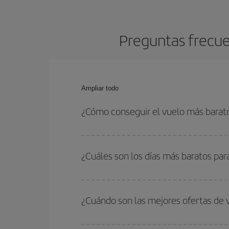
Preguntas frecue
Ampliar todo
¿Cómo conseguir el vuelo más barat
Podrás ahorrar en tu billete de avión de Madrid-P
fechas y horarios de ida y vuelta.
¿Cuáles son los días más baratos par
Para saber qué días te saldrá más económico vol
quieres ir y en qué fechas habías pensado viajar
¿Cuándo son las mejores ofertas de 
para que puedas encontrar la mejor oferta. Ademá
más en el precio de tu billete.