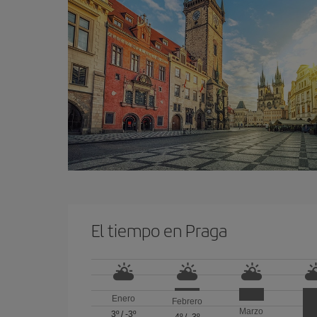
El tiempo en Praga
Enero
Febrero
Marzo
3º
/
-3º