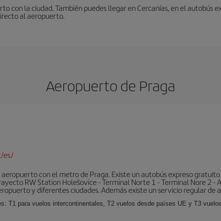
to con la ciudad. También puedes llegar en Cercanías, en el autobús ex
irecto al aeropuerto.
Aeropuerto de Praga
/es/
aeropuerto con el metro de Praga. Existe un autobús expreso gratuito 
l trayecto RW Station Holešovice - Terminal Norte 1 - Terminal Nore 2 - 
eropuerto y diferentes ciudades. Además existe un servicio regular de a
es: T1 para vuelos intercontinentales, T2 vuelos desde países UE y T3 vuelo