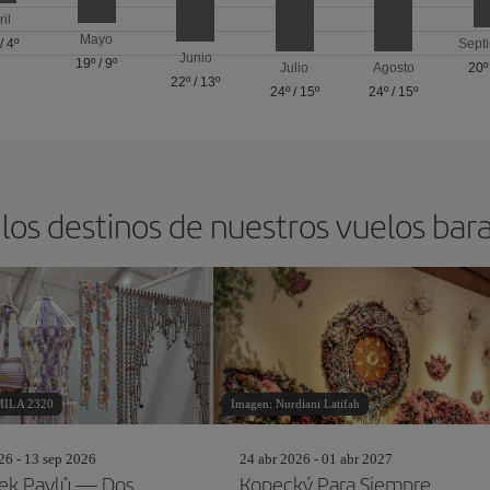
ril
Mayo
/
4º
Sept
Junio
19º
/
9º
Julio
Agosto
20º
22º
/
13º
24º
/
15º
24º
/
15º
los destinos de nuestros vuelos bar
MILA 2320
Imagen: Nurdiani Latifah
26 - 13 sep 2026
24 abr 2026 - 01 abr 2027
šek Pavlů — Dos
Kopecký Para Siempre