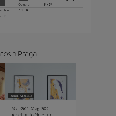
4º
/
-1º
Octubre
8º
/
2º
iembre
14º
/
6º
/
11º
atos a Praga
Imagen: AnnaStills
29 abr 2026 - 30 ago 2026
Ampliando Nuestra