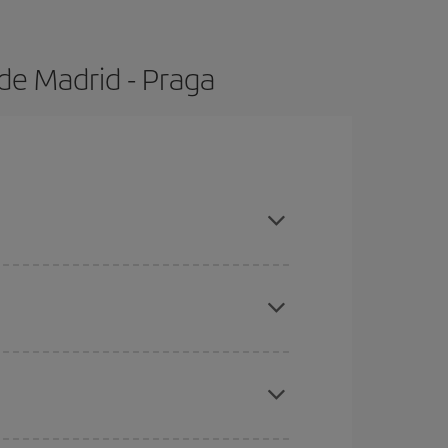
de Madrid - Praga
 con antelación y puedes ser flexible con las
ratos
. Dinos desde dónde vuelas, a dónde
ra días cercanos
, tanto de ida como de vuelta,
gunos
horarios
puede que te hagan ahorrar aún