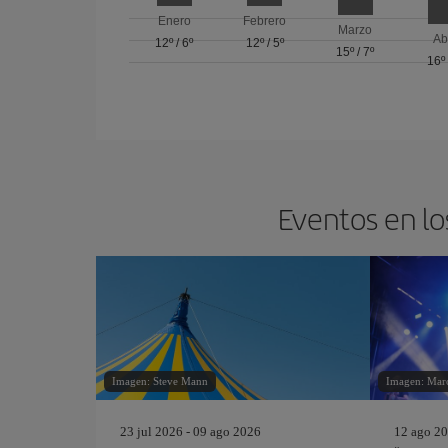
Enero
Febrero
Marzo
Ab
12º
/
6º
12º
/
5º
15º
/
7º
16º
Eventos en lo
Imagen: Steve Mann
Imagen: Marc
23 jul 2026 - 09 ago 2026
12 ago 20