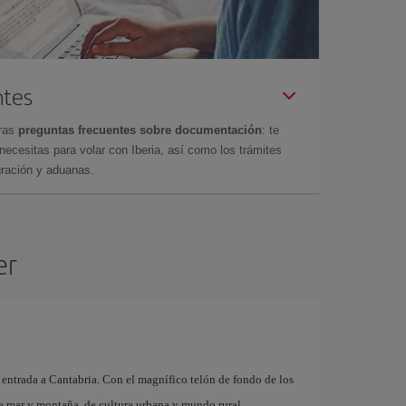
ntes
tras
preguntas frecuentes sobre documentación
: te
cesitas para volar con Iberia, así como los trámites
gración y aduanas.
er
 entrada a Cantabria. Con el magnífico telón de fondo de los
de mar y montaña, de cultura urbana y mundo rural.