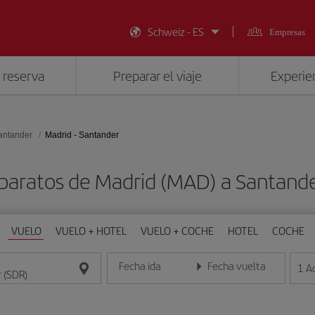
Schweiz - ES
Empresas
 reserva
Preparar el viaje
Experien
antander
Madrid - Santander
baratos de Madrid (MAD) a Santand
VUELO
VUELO + HOTEL
VUELO + COCHE
HOTEL
COCHE
Fecha ida
Fecha vuelta
1
A
Introduce la fecha en formato día/mes/año
Introduce la fecha en format