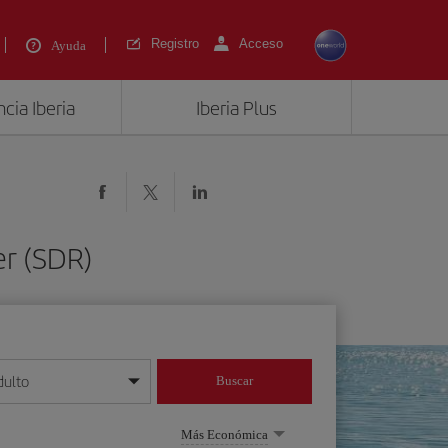
Registro
Acceso
Ayuda
cia Iberia
Iberia Plus
er (SDR)
dulto
Buscar
o día/mes/año
Más Económica