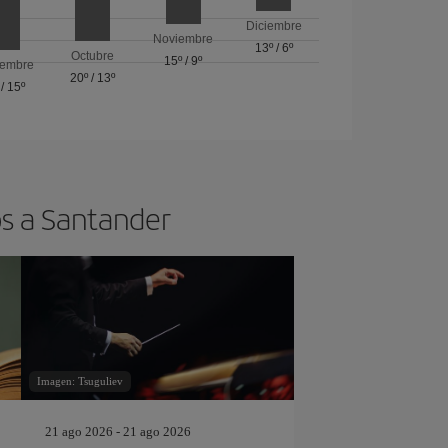
Diciembre
Noviembre
13º
/
6º
Octubre
15º
/
9º
iembre
20º
/
13º
/
15º
os a Santander
Imagen: Tsuguliev
21 ago 2026 - 21 ago 2026