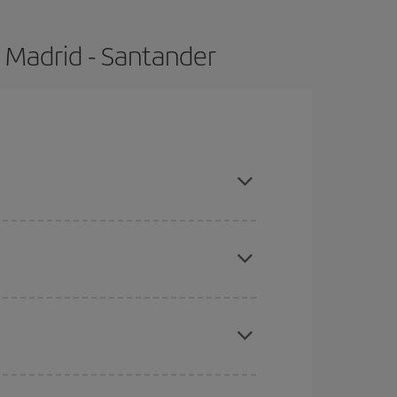
 Madrid - Santander
mpras con antelación y puedes ser flexible con las
ratos
. Dinos desde dónde vuelas, a dónde
ra días cercanos
, tanto de ida como de vuelta,
gunos
horarios
puede que te hagan ahorrar aún
eral las Navidades, la Semana Santa y los