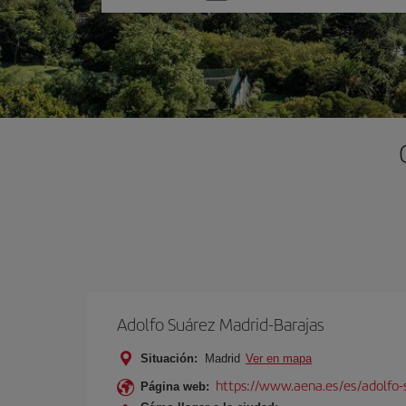
una
opción
Adolfo Suárez Madrid-Barajas
Situación:
Madrid
Ver en mapa
https://www.aena.es/es/adolfo-
Página web: