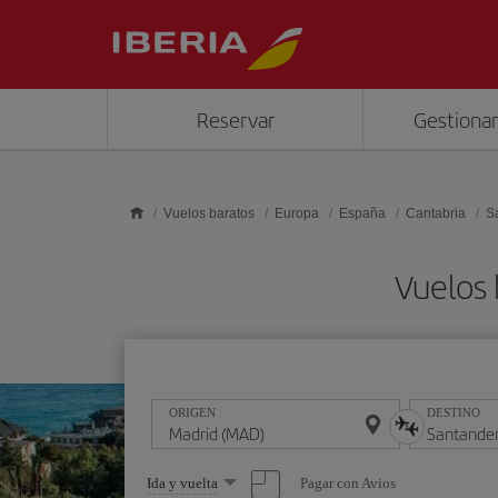
Saltar al contenido principal
Reservar
Gestionar
Vuelos baratos
Europa
España
Cantabria
S
Vuelos 
ORIGEN
DESTINO
Seleccione
Pagar con Avios
Ida y vuelta