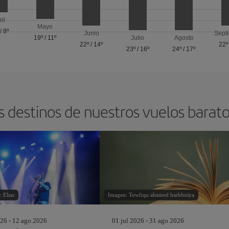
ril
Mayo
/
8º
Junio
Sept
19º
/
11º
Julio
Agosto
22º
/
14º
22º
23º
/
16º
24º
/
17º
s destinos de nuestros vuelos barat
 Elias
Imagen: Towfiqu ahamed barbhuiya
26 - 12 ago 2026
01 jul 2026 - 31 ago 2026