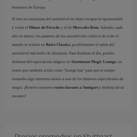
hermosos de Europa.
Si eres un entusiasta del automóvil no dejes escapar la oportunidad
y visita el
Museo de Porsche
y el de
Mercedes Benz
. Además, cada
año en marzo, los amantes de los automóviles clásicos de todo el
mundo se reúnen en
Retro Classics
, posiblemente el salón del
automóvil más bello de Alemania. Para finalizar el día, puedes
disfrutar del espectáculo mágico en
Strottmans Magic Lounge
, un
teatro que también actúa como "lounge bar" para que te relajes
tomando algo mientras asistes a uno de los famosos espectáculos de
magia. ¡Reserva nuestros
vuelos baratos a Stuttgart
y disfruta de su
encanto!
Precios promedios en Stuttgart