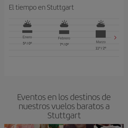
El tiempo en Stuttgart
Enero
Febrero
Marzo
5º
/
0º
7º
/
0º
11º
/
2º
Eventos en los destinos de
nuestros vuelos baratos a
Stuttgart