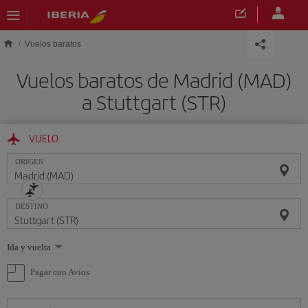
Saltar al contenido principal
Vuelos baratos
Vuelos baratos de Madrid (MAD)
a Stuttgart (STR)
VUELO
ORIGEN
DESTINO
Seleccione
Ida y vuelta
una
opción
Pagar con Avios