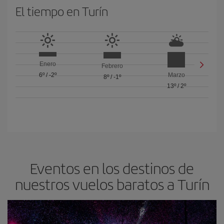
El tiempo en Turín
Enero
Febrero
6º
/
-2º
Marzo
8º
/
-1º
13º
/
2º
Eventos en los destinos de
nuestros vuelos baratos a Turín