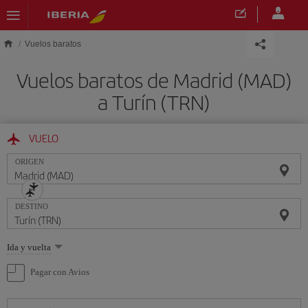
Saltar al contenido principal
Vuelos baratos
Vuelos baratos de Madrid (MAD)
a Turín (TRN)
VUELO
ORIGEN
DESTINO
Seleccione
Ida y vuelta
una
opción
Pagar con Avios