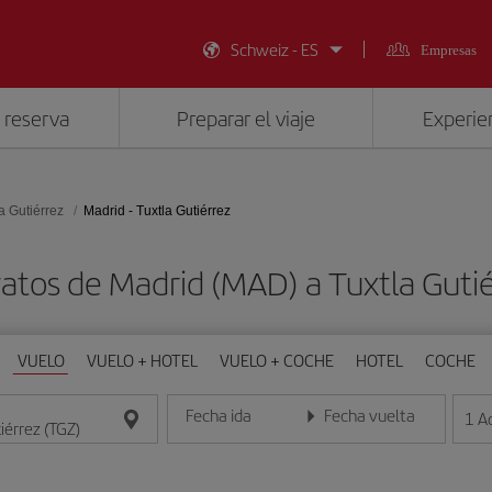
Schweiz - ES
Empresas
 reserva
Preparar el viaje
Experien
a Gutiérrez
Madrid - Tuxtla Gutiérrez
atos de Madrid (MAD) a Tuxtla Guti
VUELO
VUELO + HOTEL
VUELO + COCHE
HOTEL
COCHE
Fecha ida
Fecha vuelta
1
A
Introduce la fecha en formato día/mes/año
Introduce la fecha en format