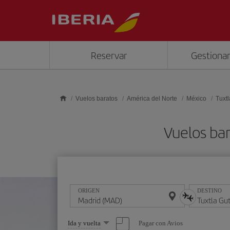
Saltar al contenido principal
Reservar
Gestionar
Vuelos baratos
América del Norte
México
Tuxtl
Vuelos bar
ORIGEN
DESTINO
Seleccione
Pagar con Avios
Ida y vuelta