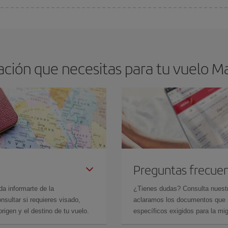
arte el mejor precio según tus necesidades de viaje. La tarifa básica, te asegu
ción que necesitas para tu vuelo Mad
Preguntas frecue
da informarte de la
¿Tienes dudas? Consulta nues
sultar si requieres visado,
aclaramos los documentos que ne
rigen y el destino de tu vuelo.
específicos exigidos para la mi