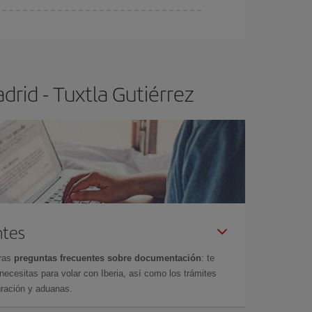
ra el vuelo más barato.
rid - Tuxtla Gutiérrez
ntes
tras
preguntas frecuentes sobre documentación
: te
cesitas para volar con Iberia, así como los trámites
gración y aduanas.