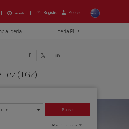
Registro
Acceso
Ayuda
cia Iberia
Iberia Plus
érrez (TGZ)
dulto
Buscar
o día/mes/año
Más Económica