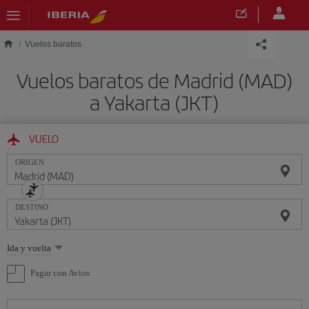
Saltar al contenido principal
Vuelos baratos
Vuelos baratos de Madrid (MAD)
a Yakarta (JKT)
VUELO
ORIGEN
DESTINO
Seleccione
Ida y vuelta
una
opción
Pagar con Avios