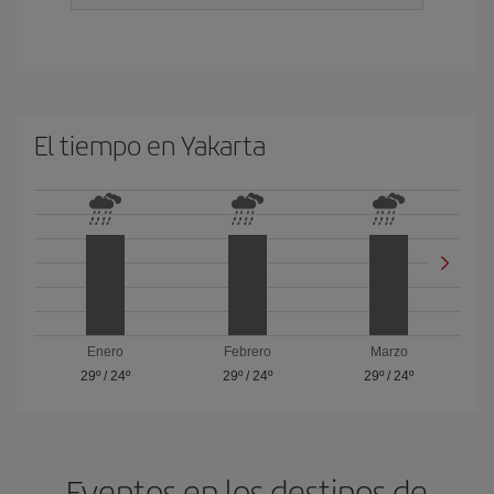
El tiempo en Yakarta
Enero
Febrero
Marzo
29º
/
24º
29º
/
24º
29º
/
24º
Eventos en los destinos de