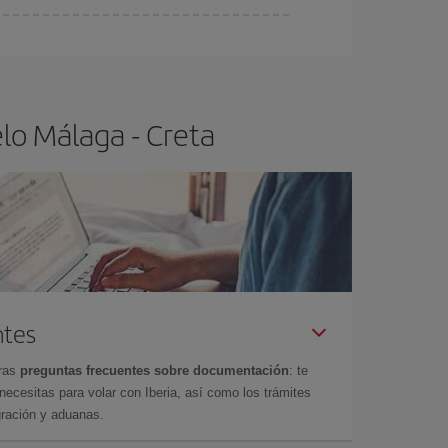
ra el vuelo más barato.
lo Málaga - Creta
ntes
tras
preguntas frecuentes sobre documentación
: te
cesitas para volar con Iberia, así como los trámites
gración y aduanas.