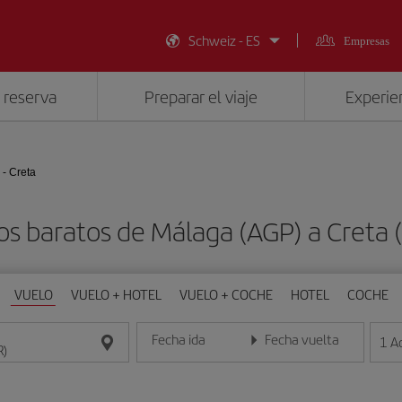
Schweiz - ES
Empresas
 reserva
Preparar el viaje
Experien
- Creta
os baratos de Málaga (AGP) a Creta 
VUELO
VUELO + HOTEL
VUELO + COCHE
HOTEL
COCHE
Fecha ida
Fecha vuelta
1
A
Introduce la fecha en formato día/mes/año
Introduce la fecha en format