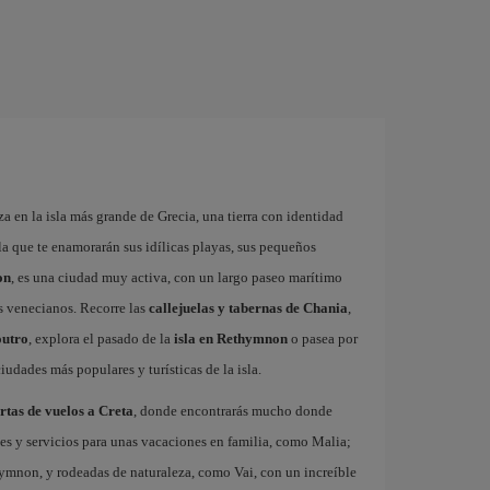
za en la isla más grande de Grecia, una tierra con identidad
 la que te enamorarán sus idílicas playas, sus pequeños
on
, es una ciudad muy activa, con un largo paseo marítimo
es venecianos. Recorre las
callejuelas y tabernas de Chania
,
outro
, explora el pasado de la
isla en Rethymnon
o pasea por
ciudades más populares y turísticas de la isla.
rtas de vuelos a Creta
, donde encontrarás mucho donde
es y servicios para unas vacaciones en familia, como Malia;
thymnon, y rodeadas de naturaleza, como Vai, con un increíble