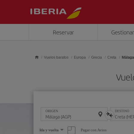
Saltar al contenido principal
Reservar
Gestionar
Vuelos baratos
Europa
Grecia
Creta
Málaga 
Vuel
ORIGEN
DESTINO
Seleccione
Pagar con Avios
Ida y vuelta