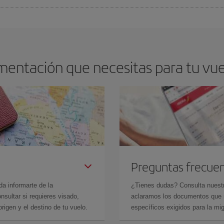
arte el mejor precio según tus necesidades de viaje. La tarifa básica, te asegu
mentación que necesitas para tu vue
Preguntas frecue
da informarte de la
¿Tienes dudas? Consulta nues
sultar si requieres visado,
aclaramos los documentos que ne
rigen y el destino de tu vuelo.
específicos exigidos para la mi