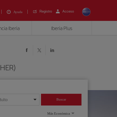
Registro
Acceso
Ayuda
cia Iberia
Iberia Plus
(HER)
dulto
Buscar
o día/mes/año
Más Económica