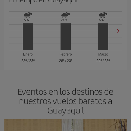
Enero
Febrero
Marzo
28º
/
23º
28º
/
23º
29º
/
23º
Eventos en los destinos de
nuestros vuelos baratos a
Guayaquil