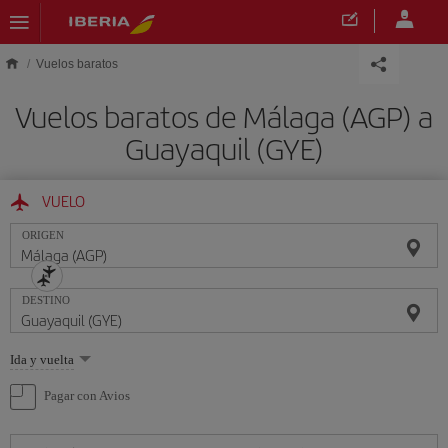
Saltar al contenido principal
Vuelos baratos
Vuelos baratos de Málaga (AGP) a
Guayaquil (GYE)
VUELO
ORIGEN
DESTINO
Seleccione
Ida y vuelta
una
opción
Pagar con Avios