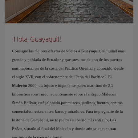
¡Hola, Guayaquil!
Consigue las mejores
ofertas de vuelos a Guayaquil
, la ciudad más
grande y poblada de Ecuador y que presume de uno de los puertos
más importantes de la costa del Pacífico Oriental y conocido, desde
el siglo XVII, con el sobrenombre de “Perla del Pacífico”. El
Malecón
2000, un lujoso e imponente paseo marítimo de 2,5
kilómetros construido recientemente sobre el antiguo Malecón
Simón Bolívar, está jalonado por museos, jardines, fuentes, centros
comerciales, restaurantes, bares y miradores. Para impregnarte de la
historia de Guayaquil, no te pierdas su barrio más antiguo,
Las
Peñas
, situado al final del Malecón y donde aún se encuentran
vestigios de la época Colonial.