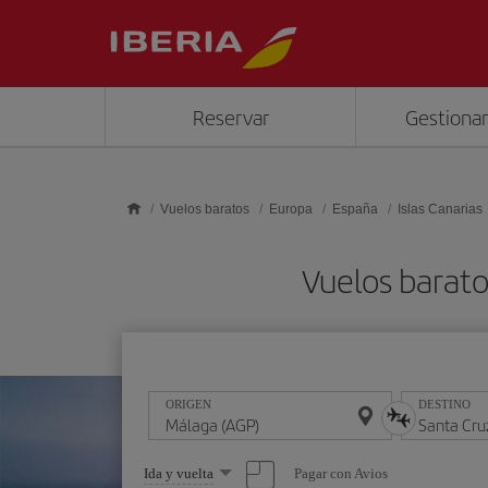
Saltar al contenido principal
Reservar
Gestionar
Vuelos baratos
Europa
España
Islas Canarias
Vuelos barato
ORIGEN
DESTINO
Seleccione
Pagar con Avios
Ida y vuelta