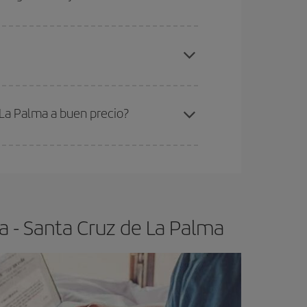
elo y de que las tarifas más baratas (turista)
álaga-Santa Cruz de La Palma-dest
.
ra el vuelo más barato.
 La Palma a buen precio?
ser flexible.
Lo normal es que
cuanto antes
 poco abiertos, podrás
elegir el precio más
a - Santa Cruz de La Palma