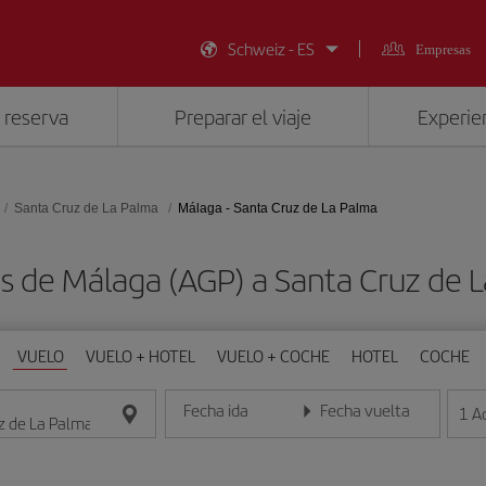
Schweiz - ES
Empresas
 reserva
Preparar el viaje
Experien
Santa Cruz de La Palma
Málaga - Santa Cruz de La Palma
s de Málaga (AGP) a Santa Cruz de 
VUELO
VUELO + HOTEL
VUELO + COCHE
HOTEL
COCHE
Fecha ida
Fecha vuelta
1
A
Introduce la fecha en formato día/mes/año
Introduce la fecha en format