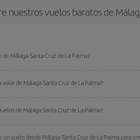
e nuestros vuelos baratos de Málag
o de Málaga-Santa Cruz de La Palma?
Santa Cruz de La Palma-dest y conseguir el vuelo más barato si evitas tempo
ra volar de Málaga-Santa Cruz de La Palma?
ar, solo tienes que empezar una consulta en nuestro
buscador de vuelos ba
. Te mostraremos los vuelos más baratos, no solo
para tu consulta, sino pa
vuelos de Málaga-Santa Cruz de La Palma?
s, busca en las diferentes opciones de vuelo que te ofrecemos cada día: al
do
fuera de las temporadas altas
. Aunque depende de tu destino, por lo gen
 alta. Además, sobre todo si estás pensando en una escapada de fin de sem
r un vuelo desde Málaga-Santa Cruz de La Palma para con