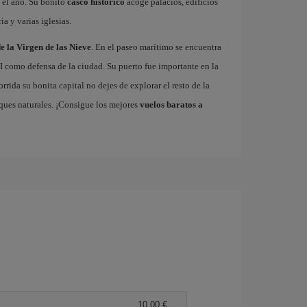
 el año. Su bonito
casco histórico
acoge palacios, edificios
ia y varias iglesias.
e la Virgen de las Nieve
. En el paseo marítimo se encuentra
VI como defensa de la ciudad. Su puerto fue importante en la
rrida su bonita capital no dejes de explorar el resto de la
rques naturales. ¡Consigue los mejores
vuelos baratos a
10,00 €