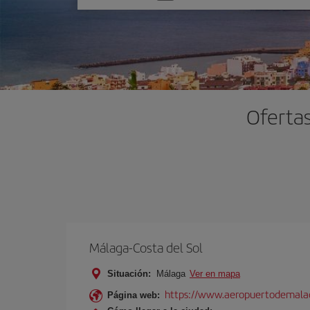
una
opción
Ofertas
Málaga-Costa del Sol
Situación:
Málaga
Ver en mapa
https://www.aeropuertodemalag
Página web: