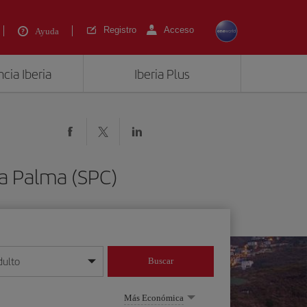
Registro
Acceso
Ayuda
cia Iberia
Iberia Plus
La Palma (SPC)
dulto
Buscar
o día/mes/año
Más Económica