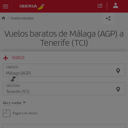
Saltar al contenido principal
Vuelos baratos
Vuelos baratos de Málaga (AGP) a
Tenerife (TCI)
VUELO
ORIGEN
DESTINO
Seleccione
Ida y vuelta
una
opción
Pagar con Avios