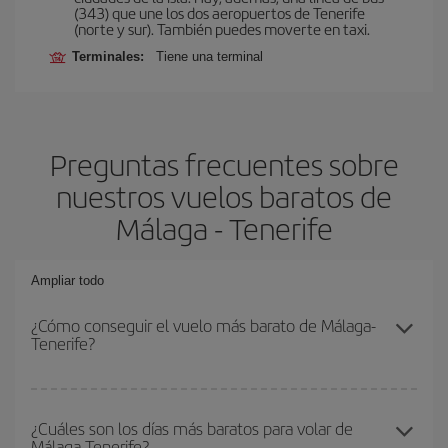
(343) que une los dos aeropuertos de Tenerife
(norte y sur). También puedes moverte en taxi.
Terminales:
Tiene una terminal
Preguntas frecuentes sobre
nuestros vuelos baratos de
Málaga - Tenerife
Ampliar todo
¿Cómo conseguir el vuelo más barato de Málaga-
Tenerife?
Podrás ahorrar en tu billete de avión de Málaga-Tenerife-dest y
conseguir el vuelo más barato si evitas temporadas altas,
¿Cuáles son los días más baratos para volar de
Málaga-Tenerife?
compras con antelación y puedes ser flexible con las fechas y