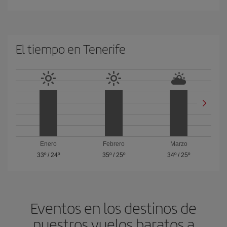
El tiempo en Tenerife
Enero
Febrero
Marzo
33º
/
24º
35º
/
25º
34º
/
25º
Eventos en los destinos de
nuestros vuelos baratos a