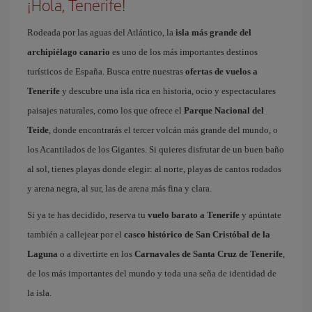
¡Hola, Tenerife!
Rodeada por las aguas del Atlántico, la
isla más grande del
archipiélago canario
es uno de los más importantes destinos
turísticos de España. Busca entre nuestras
ofertas de vuelos a
Tenerife
y descubre una isla rica en historia, ocio y espectaculares
paisajes naturales, como los que ofrece el
Parque Nacional del
Teide
, donde encontrarás el tercer volcán más grande del mundo, o
los Acantilados de los Gigantes. Si quieres disfrutar de un buen baño
al sol, tienes playas donde elegir: al norte, playas de cantos rodados
y arena negra, al sur, las de arena más fina y clara.
Si ya te has decidido, reserva tu
vuelo barato a Tenerife
y apúntate
también a callejear por el
casco histórico de San Cristóbal de la
Laguna
o a divertirte en los
Carnavales de Santa Cruz de Tenerife
,
de los más importantes del mundo y toda una seña de identidad de
la isla.