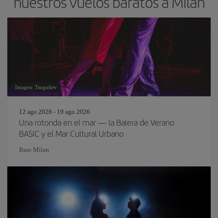
nuestros vuelos baratos a Milán
Imagen: Tsuguliev
12 ago 2026 - 19 ago 2026
Una rotonda en el mar — la Balera de Verano
BASIC y el Mar Cultural Urbano
Base Milan