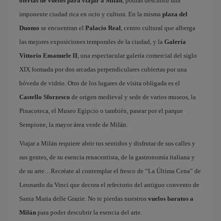
ofertas de vuelos para viajar a Milán
, podrás descubrir una
imponente ciudad rica en ocio y cultura. En la misma
plaza del
Duomo
se encuentran el
Palacio Real
, centro cultural que alberga
las mejores exposiciones temporales de la ciudad, y la
Galería
Vittorio Emanuele II
, una espectacular galería comercial del siglo
XIX formada por dos arcadas perpendiculares cubiertas por una
bóveda de vidrio. Otro de los lugares de visita obligada es el
Castello Sforzesco
de origen medieval y sede de varios museos, la
Pinacoteca, el Museo Egipcio o también, pasear por el parque
Sempione, la mayor área verde de Milán.
Viajar a Milán requiere abrir tus sentidos y disfrutar de sus calles y
sus gentes, de su esencia renacentista, de la gastronomía italiana y
de su arte…Recréate al contemplar el fresco de “La Última Cena” de
Leonardo da Vinci que decora el refectorio del antiguo convento de
Santa Maria delle Grazie. No te pierdas nuestros
vuelos baratos a
Milán
para poder descubrir la esencia del arte.