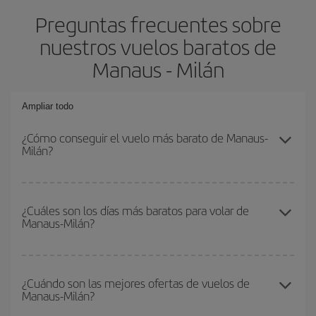
Preguntas frecuentes sobre
nuestros vuelos baratos de
Manaus - Milán
Ampliar todo
¿Cómo conseguir el vuelo más barato de Manaus-
Milán?
Podrás ahorrar en tu billete de avión de Manaus-Milán-dest y
conseguir el vuelo más barato si evitas temporadas altas,
¿Cuáles son los días más baratos para volar de
Manaus-Milán?
compras con antelación y puedes ser flexible con las fechas y
horarios de ida y vuelta.
Para saber qué días te saldrá más económico volar, solo tienes
que empezar una consulta en nuestro
buscador de vuelos
¿Cuándo son las mejores ofertas de vuelos de
Manaus-Milán?
baratos
. Dinos desde dónde vuelas, a dónde quieres ir y en qué
fechas habías pensado viajar. Te mostraremos los vuelos más