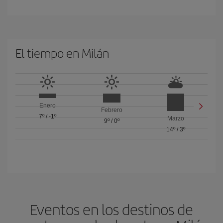
El tiempo en Milán
Enero
Febrero
7º
/
-1º
Marzo
9º
/
0º
14º
/
3º
Eventos en los destinos de