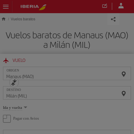
Saltar al contenido principal
Vuelos baratos
Vuelos baratos de Manaus (MAO)
a Milán (MIL)
VUELO
ORIGEN
DESTINO
Seleccione
Ida y vuelta
una
opción
Pagar con Avios