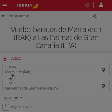
Saltar al contenido principal
Vuelos baratos
Vuelos baratos de Marrakech
(RAK) a Las Palmas de Gran
Canaria (LPA)
VUELO
ORIGEN
DESTINO
Seleccione
Ida y vuelta
una
opción
Pagar con Avios