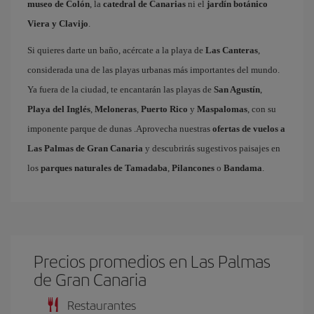
museo de Colón
, la
catedral de Canarias
ni el
jardín botánico
Viera y Clavijo
.
Si quieres darte un baño, acércate a la playa de
Las Canteras
,
considerada una de las playas urbanas más importantes del mundo.
Ya fuera de la ciudad, te encantarán las playas de
San Agustín
,
Playa del Inglés
,
Meloneras
,
Puerto Rico
y
Maspalomas
, con su
imponente parque de dunas .Aprovecha nuestras
ofertas de vuelos a
Las Palmas de Gran Canaria
y descubrirás sugestivos paisajes en
los
parques naturales de Tamadaba
,
Pilancones
o
Bandama
.
Precios promedios en Las Palmas
de Gran Canaria
Restaurantes