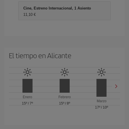
Cine, Estreno Internacional, 1 Asiento
11,10 €
El tiempo en Alicante
Enero
Febrero
Marzo
15º
/
7º
15º
/
8º
17º
/
10º