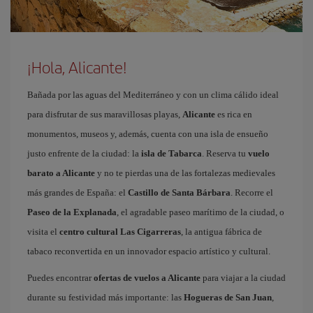
¡Hola, Alicante!
Bañada por las aguas del Mediterráneo y con un clima cálido ideal
para disfrutar de sus maravillosas playas,
Alicante
es rica en
monumentos, museos y, además, cuenta con una isla de ensueño
justo enfrente de la ciudad: la
isla de Tabarca
. Reserva tu
vuelo
barato a Alicante
y no te pierdas una de las fortalezas medievales
más grandes de España: el
Castillo de Santa Bárbara
. Recorre el
Paseo de la Explanada
, el agradable paseo marítimo de la ciudad, o
visita el
centro cultural Las Cigarreras
, la antigua fábrica de
tabaco reconvertida en un innovador espacio artístico y cultural.
Puedes encontrar
ofertas de vuelos a Alicante
para viajar a la ciudad
durante su festividad más importante: las
Hogueras de San Juan
,