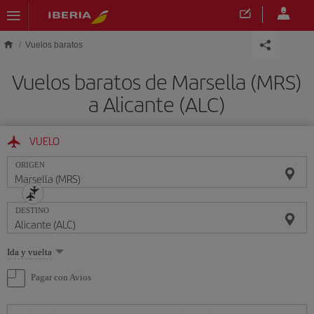
Saltar al contenido principal
Vuelos baratos
Vuelos baratos de Marsella (MRS)
a Alicante (ALC)
VUELO
ORIGEN
DESTINO
Seleccione
Ida y vuelta
una
opción
Pagar con Avios