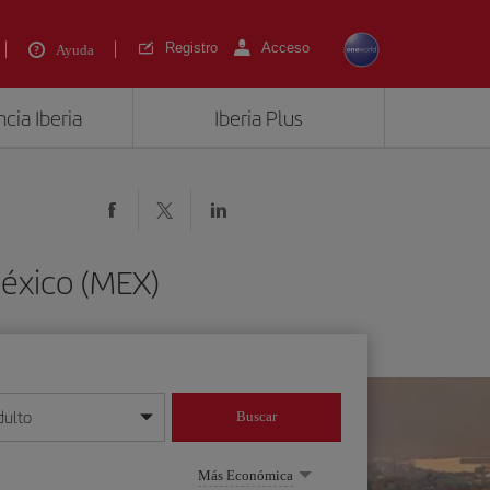
Registro
Acceso
Ayuda
cia Iberia
Iberia Plus
México (MEX)
dulto
Buscar
o día/mes/año
Más Económica