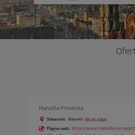
una
opción
Ofer
Marsella-Provenza
Situación:
Marsella
Ver en mapa
https://www.marseille.aeroport.f
Página web: