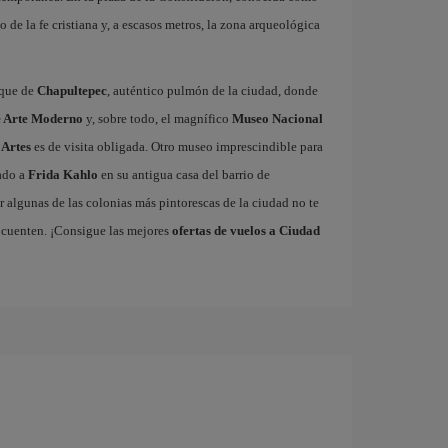
o de la fe cristiana y, a escasos metros, la zona arqueológica
sque de
Chapultepec
, auténtico pulmón de la ciudad, donde
 Arte Moderno
y, sobre todo, el magnífico
Museo Nacional
 Artes
es de visita obligada. Otro museo imprescindible para
cado a
Frida Kahlo
en su antigua casa del barrio de
 algunas de las colonias más pintorescas de la ciudad no te
 cuenten. ¡Consigue las mejores
ofertas de vuelos a Ciudad