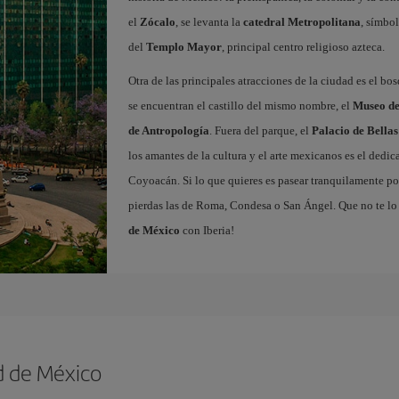
el
Zócalo
, se levanta la
catedral Metropolitana
, símbol
del
Templo Mayor
, principal centro religioso azteca.
Otra de las principales atracciones de la ciudad es el bo
se encuentran el castillo del mismo nombre, el
Museo de
de Antropología
. Fuera del parque, el
Palacio de Bellas
los amantes de la cultura y el arte mexicanos es el dedi
Coyoacán. Si lo que quieres es pasear tranquilamente por
pierdas las de Roma, Condesa o San Ángel. Que no te lo
de México
con Iberia!
d de México