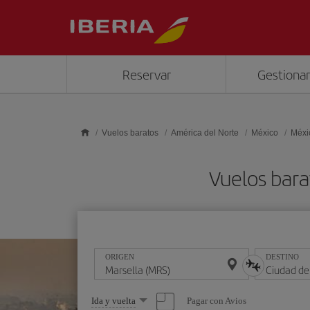
Saltar al contenido principal
Reservar
Gestionar
Vuelos baratos
América del Norte
México
Méxi
Vuelos bara
ORIGEN
DESTINO
Seleccione
Pagar con Avios
Ida y vuelta