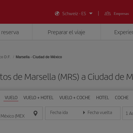
Schweiz - ES
Empresas
 reserva
Preparar el viaje
Experien
co D.F.
Marsella - Ciudad de México
tos de Marsella (MRS) a Ciudad de 
VUELO
VUELO + HOTEL
VUELO + COCHE
HOTEL
COCHE
Fecha ida
Fecha vuelta
1
A
Introduce la fecha en formato día/mes/año
Introduce la fecha en format