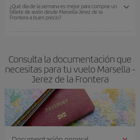
precio según tus necesidades de viaje. La tarifa básica, te
¿Qué día de la semana es mejor para comprar un
billete de avión desde Marsella-Jerez de la
asegura el vuelo más barato.
Frontera a buen precio?
Cualquier día de la semana puedes encontrar vuelos baratos. Las
claves para encontrar los mejores precios son
anticiparte y ser
flexible.
Lo normal es que
cuanto antes
reserves tus billetes de
Consulta la documentación que
avión más baratos te saldrán. Además, si buscas los vuelos con
las fechas y los horarios del viaje un poco abiertos, podrás
elegir
necesitas para tu vuelo Marsella -
el precio más barato.
Jerez de la Frontera
Documentación general