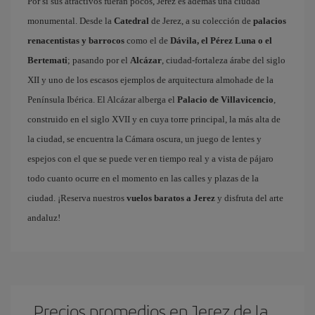
Por si sus atractivos fueran pocos, Jerez es además una ciudad
monumental. Desde la
Catedral
de Jerez, a su colección de
palacios
renacentistas y barrocos
como el de
Dávila, el Pérez Luna o el
Bertemati
; pasando por el
Alcázar
, ciudad-fortaleza árabe del siglo
XII y uno de los escasos ejemplos de arquitectura almohade de la
Península Ibérica. El Alcázar alberga el
Palacio de Villavicencio
,
construido en el siglo XVII y en cuya torre principal, la más alta de
la ciudad, se encuentra la Cámara oscura, un juego de lentes y
espejos con el que se puede ver en tiempo real y a vista de pájaro
todo cuanto ocurre en el momento en las calles y plazas de la
ciudad. ¡Reserva nuestros
vuelos baratos a Jerez
y disfruta del arte
andaluz!
Precios promedios en Jerez de la