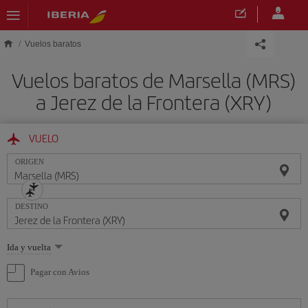
Saltar al contenido principal
Vuelos baratos
Vuelos baratos de Marsella (MRS)
a Jerez de la Frontera (XRY)
VUELO
ORIGEN
DESTINO
Seleccione
Ida y vuelta
una
opción
Pagar con Avios