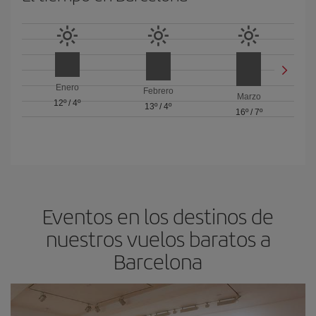
Enero
Febrero
Marzo
12º
/
4º
13º
/
4º
16º
/
7º
Eventos en los destinos de
nuestros vuelos baratos a
Barcelona