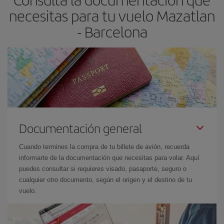
las fechas y los horarios del viaje un poco abiertos, podrás
elegir
necesitas para tu vuelo Mazatlan
el precio más barato.
- Barcelona
Documentación general
Cuando termines la compra de tu billete de avión, recuerda
informarte de la documentación que necesitas para volar. Aquí
puedes consultar si requieres visado, pasaporte, seguro o
cualquier otro documento, según el origen y el destino de tu
vuelo.