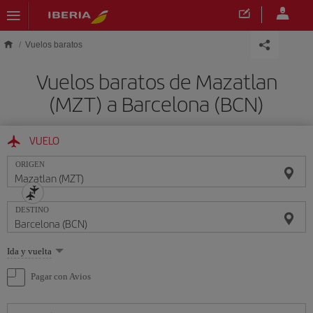
Saltar al contenido principal
Vuelos baratos
Vuelos baratos de Mazatlan
(MZT) a Barcelona (BCN)
VUELO
ORIGEN
DESTINO
Seleccione
Ida y vuelta
una
opción
Pagar con Avios