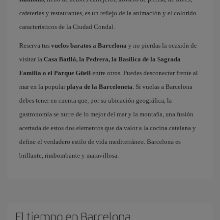
cafeterías y restaurantes, es un reflejo de la animación y el colorido
característicos de la Ciudad Condal.
Reserva tus
vuelos baratos a Barcelona
y no pierdas la ocasión de
visitar la
Casa Batlló, la Pedrera, la Basílica de la Sagrada
Familia o el Parque Güell
entre otros. Puedes desconectar frente al
mar en la popular
playa de la Barceloneta
. Si vuelas a Barcelona
debes tener en cuenta que, por su ubicación geográfica, la
gastronomía se nutre de lo mejor del mar y la montaña, una fusión
acertada de estos dos elementos que da valor a la cocina catalana y
define el verdadero estilo de vida mediterráneo. Barcelona es
brillante, rimbombante y maravillosa.
El tiempo en Barcelona