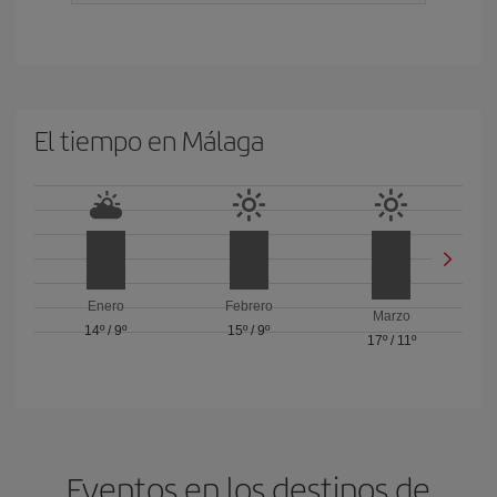
El tiempo en Málaga
Enero
Febrero
Marzo
14º
/
9º
15º
/
9º
17º
/
11º
Eventos en los destinos de