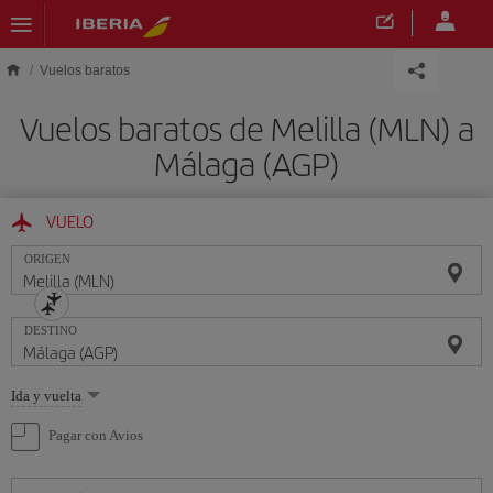
Saltar al contenido principal
Vuelos baratos
Vuelos baratos de Melilla (MLN) a
Málaga (AGP)
VUELO
ORIGEN
DESTINO
Seleccione
Ida y vuelta
una
opción
Pagar con Avios