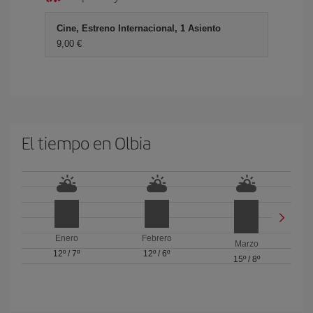
Cine, Estreno Internacional, 1 Asiento
9,00 €
El tiempo en Olbia
Enero
Febrero
Marzo
12º
/
7º
12º
/
6º
15º
/
8º