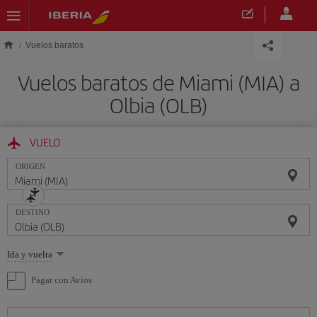
Saltar al contenido principal
Vuelos baratos
Vuelos baratos de Miami (MIA) a
Olbia (OLB)
VUELO
ORIGEN
DESTINO
Seleccione
Ida y vuelta
una
opción
Pagar con Avios