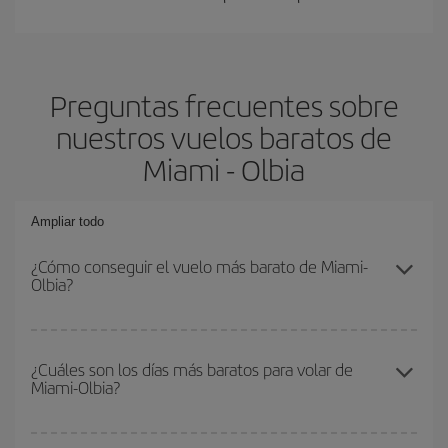
Preguntas frecuentes sobre
nuestros vuelos baratos de
Miami - Olbia
Ampliar todo
¿Cómo conseguir el vuelo más barato de Miami-
Olbia?
Podrás ahorrar en tu billete de avión de Miami-Olbia-dest y
conseguir el vuelo más barato si evitas temporadas altas,
¿Cuáles son los días más baratos para volar de
Miami-Olbia?
compras con antelación y puedes ser flexible con las fechas y
horarios de ida y vuelta.
Para saber qué días te saldrá más económico volar, solo tienes