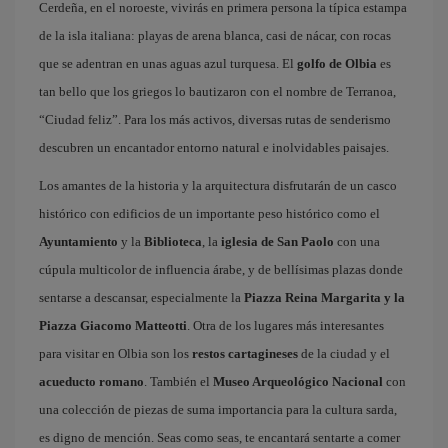
Cerdeña, en el noroeste, vivirás en primera persona la típica estampa
de la isla italiana: playas de arena blanca, casi de nácar, con rocas
que se adentran en unas aguas azul turquesa. El
golfo de Olbia
es
tan bello que los griegos lo bautizaron con el nombre de Terranoa,
“Ciudad feliz”. Para los más activos, diversas rutas de senderismo
descubren un encantador entorno natural e inolvidables paisajes.
Los amantes de la historia y la arquitectura disfrutarán de un casco
histórico con edificios de un importante peso histórico como el
Ayuntamiento
y la
Biblioteca
, la
iglesia de San Paolo
con una
cúpula multicolor de influencia árabe, y de bellísimas plazas donde
sentarse a descansar, especialmente la
Piazza Reina Margarita y la
Piazza Giacomo Matteotti
. Otra de los lugares más interesantes
para visitar en Olbia son los
restos cartagineses
de la ciudad y el
acueducto romano
. También el
Museo Arqueológico Nacional
con
una colección de piezas de suma importancia para la cultura sarda,
es digno de mención. Seas como seas, te encantará sentarte a comer