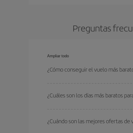
Preguntas frecu
Ampliar todo
¿Cómo conseguir el vuelo más barat
Podrás ahorrar en tu billete de avión de Miami-Pa
fechas y horarios de ida y vuelta.
¿Cuáles son los días más baratos par
Para saber qué días te saldrá más económico vol
quieres ir y en qué fechas habías pensado viajar
¿Cuándo son las mejores ofertas de 
para que puedas encontrar la mejor oferta. Ademá
más en el precio de tu billete.