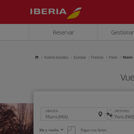
Saltar al contenido principal
Reservar
Gestionar
Vuelos baratos
Europa
Francia
París
Miami 
Vue
ORIGEN
DESTINO
Seleccione
Pagar con Avios
Ida y vuelta