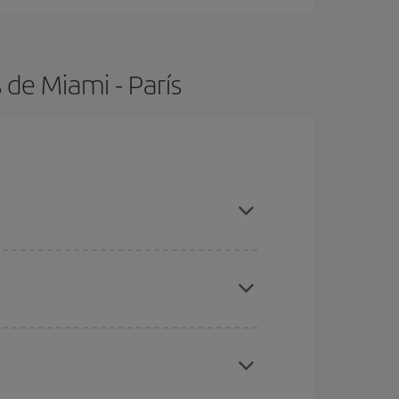
de Miami - París
con antelación y puedes ser flexible con las
ratos
. Dinos desde dónde vuelas, a dónde
ra días cercanos
, tanto de ida como de vuelta,
gunos
horarios
puede que te hagan ahorrar aún