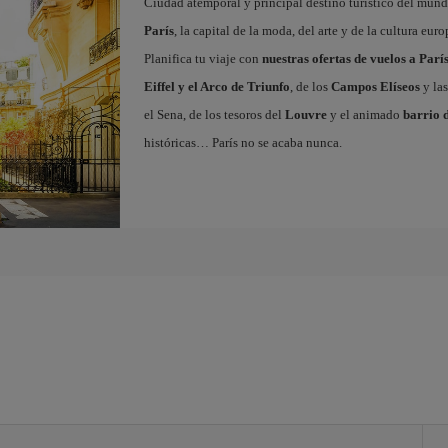
Ciudad atemporal y principal destino turístico del mundo
París
, la capital de la moda, del arte y de la cultura eu
Planifica tu viaje con
nuestras ofertas de vuelos a Parí
Eiffel y el Arco de Triunfo
, de los
Campos Elíseos
y las
el Sena, de los tesoros del
Louvre
y el animado
barrio 
históricas… París no se acaba nunca.