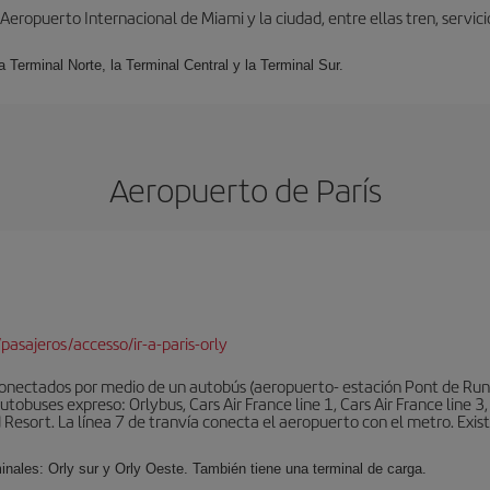
ropuerto Internacional de Miami y la ciudad, entre ellas tren, servicio 
la Terminal Norte, la Terminal Central y la Terminal Sur.
Aeropuerto de París
pasajeros/accesso/ir-a-paris-orly
conectados por medio de un autobús (aeropuerto- estación Pont de Rung
obuses expreso: Orlybus, Cars Air France line 1, Cars Air France line 3,
 Resort. La línea 7 de tranvía conecta el aeropuerto con el metro. Exis
minales: Orly sur y Orly Oeste. También tiene una terminal de carga.