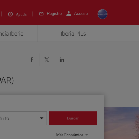
Registro
Acceso
Ayuda
cia Iberia
Iberia Plus
PAR)
dulto
Buscar
o día/mes/año
Más Económica