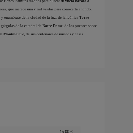
: tienes infinitas razones para buscar tu
vuelo barato a
ropeas, que merece una y mil visitas para conocerla a fondo.
s
y enamórate de la ciudad de la luz: de la icónica
Torre
 gárgolas de la catedral de
Notre Dame
, de los puentes sobre
de Montmartre
, de sus centenares de museos y casas
15,00 €