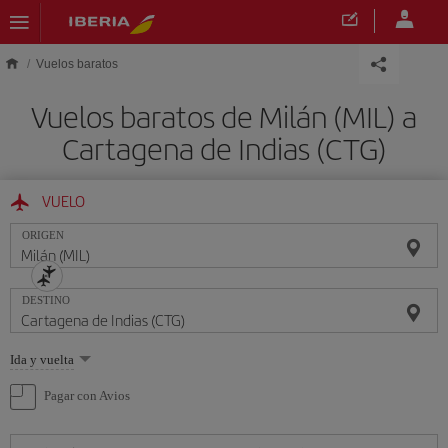
Saltar al contenido principal
Vuelos baratos
Vuelos baratos de Milán (MIL) a
Cartagena de Indias (CTG)
VUELO
ORIGEN
DESTINO
Seleccione
Ida y vuelta
una
opción
Pagar con Avios