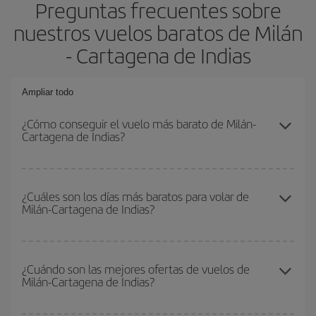
Preguntas frecuentes sobre
nuestros vuelos baratos de Milán
- Cartagena de Indias
Ampliar todo
¿Cómo conseguir el vuelo más barato de Milán-
Cartagena de Indias?
Podrás ahorrar en tu billete de avión de Milán-Cartagena de Indias-
dest y conseguir el vuelo más barato si evitas temporadas altas,
¿Cuáles son los días más baratos para volar de
Milán-Cartagena de Indias?
compras con antelación y puedes ser flexible con las fechas y
horarios de ida y vuelta.
Para saber qué días te saldrá más económico volar, solo tienes
que empezar una consulta en nuestro
buscador de vuelos
¿Cuándo son las mejores ofertas de vuelos de
Milán-Cartagena de Indias?
baratos
. Dinos desde dónde vuelas, a dónde quieres ir y en qué
fechas habías pensado viajar. Te mostraremos los vuelos más
baratos, no solo
para tu consulta, sino para días cercanos
,