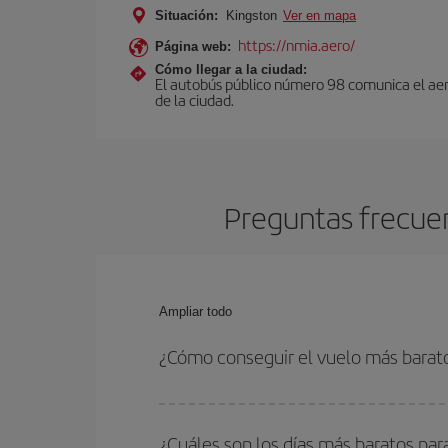
Situación:
Kingston
Ver en mapa
https://nmia.aero/
Página web:
Cómo llegar a la ciudad:
El autobús público número 98 comunica el aerop
de la ciudad.
Preguntas frecuen
Ampliar todo
¿Cómo conseguir el vuelo más barat
Podrás ahorrar en tu billete de avión de Milán-Ki
fechas y horarios de ida y vuelta.
¿Cuáles son los días más baratos par