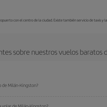
uerto con el centro de la ciudad. Existe también servicio de taxis y l
tes sobre nuestros vuelos baratos d
o de Milán-Kingston?
ngston-dest y conseguir el vuelo más barato si evitas temporadas altas, compr
a volar de Milán-Kingston?