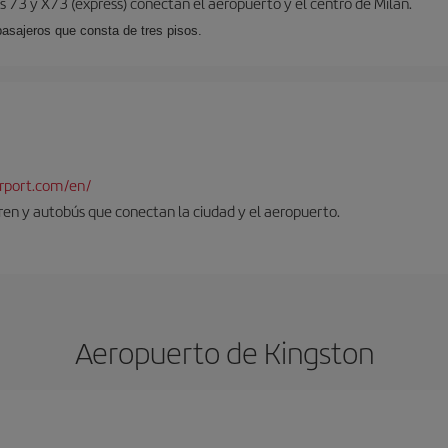
 73 y X73 (expréss) conectan el aeropuerto y el centro de Milán.
pasajeros que consta de tres pisos.
rport.com/en/
tren y autobús que conectan la ciudad y el aeropuerto.
Aeropuerto de Kingston