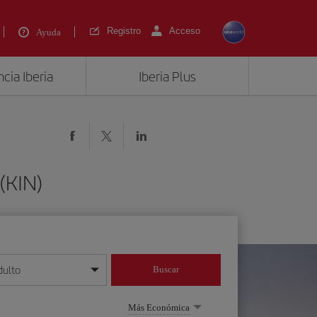
Registro
Acceso
Ayuda
cia Iberia
Iberia Plus
(KIN)
dulto
Buscar
o día/mes/año
Más Económica