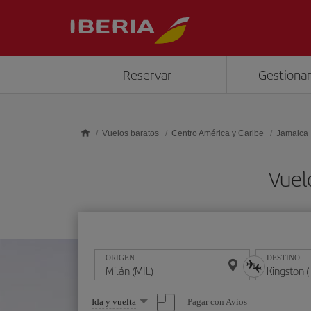
Saltar al contenido principal
Reservar
Gestionar
Vuelos baratos
Centro América y Caribe
Jamaica
Vuel
ORIGEN
DESTINO
Seleccione
Pagar con Avios
Ida y vuelta