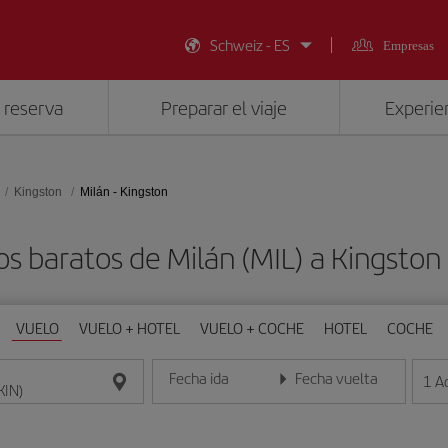
Schweiz - ES
Empresas
 reserva
Preparar el viaje
Experien
Kingston
Milán - Kingston
os baratos de Milán (MIL) a Kingston 
VUELO
VUELO + HOTEL
VUELO + COCHE
HOTEL
COCHE
Fecha ida
Fecha vuelta
1
A
Introduce la fecha en formato día/mes/año
Introduce la fecha en format