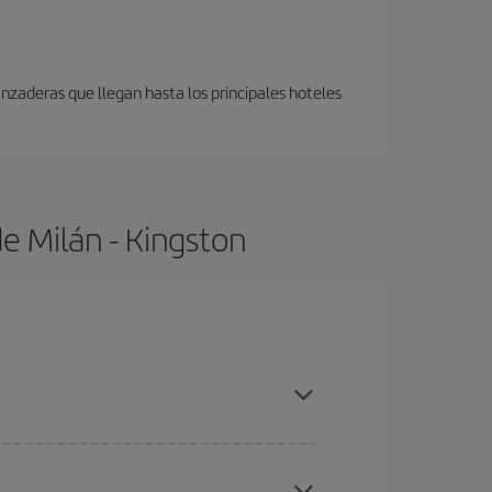
anzaderas que llegan hasta los principales hoteles
e Milán - Kingston
as con antelación y puedes ser flexible con las