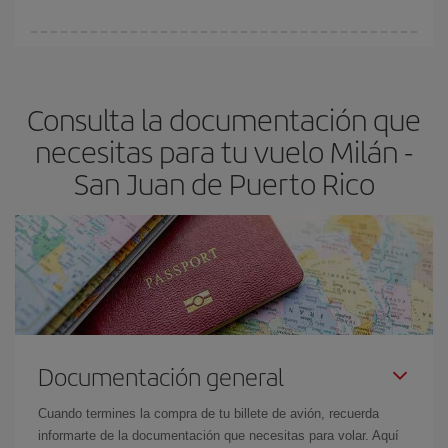
vayan agotando. Por eso, comprar con antelación es
fundamental
para conseguir
vuelos baratos a Milán-San Juan
En Iberia, tenemos distintas tarifas para garantizarte el mejor
de Puerto Rico-dest
.
precio según tus necesidades de viaje. La tarifa básica, te
asegura el vuelo más barato.
Consulta la documentación que
necesitas para tu vuelo Milán -
San Juan de Puerto Rico
Documentación general
Cuando termines la compra de tu billete de avión, recuerda
informarte de la documentación que necesitas para volar. Aquí