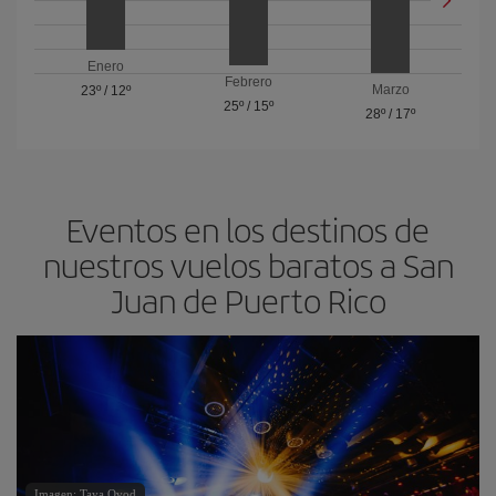
Enero
Febrero
Marzo
23º
/
12º
25º
/
15º
28º
/
17º
Eventos en los destinos de
nuestros vuelos baratos a San
Juan de Puerto Rico
Imagen: Taya Ovod