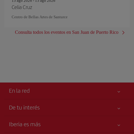
15 ago 2026 - 15 ago 2026
Celia Cruz
Centro de Bellas Artes de Santurce
Consulta todos los eventos en San Juan de Puerto Rico
En la red
De tu interés
Tu seguridad es lo primero
Iberia es más
Accesibilidad