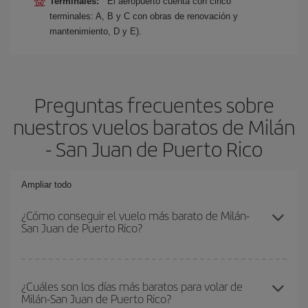
Terminales:
El aeropuerto cuenta con cinco
terminales: A, B y C con obras de renovación y
mantenimiento, D y E).
Preguntas frecuentes sobre
nuestros vuelos baratos de Milán
- San Juan de Puerto Rico
Ampliar todo
¿Cómo conseguir el vuelo más barato de Milán-
San Juan de Puerto Rico?
Podrás ahorrar en tu billete de avión de Milán-San Juan de Puerto
Rico-dest y conseguir el vuelo más barato si evitas temporadas
¿Cuáles son los días más baratos para volar de
Milán-San Juan de Puerto Rico?
altas, compras con antelación y puedes ser flexible con las