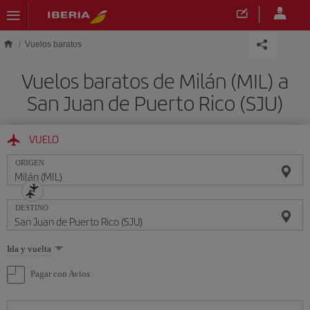
Saltar al contenido principal
Vuelos baratos
Vuelos baratos de Milán (MIL) a
San Juan de Puerto Rico (SJU)
VUELO
ORIGEN
DESTINO
Seleccione
Ida y vuelta
una
opción
Pagar con Avios