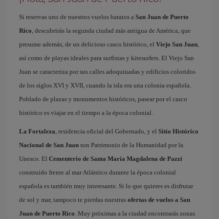
Si reservas uno de nuestros vuelos baratos a
San Juan de Puerto
Rico
, descubrirás la segunda ciudad más antigua de América, que
presume además, de un delicioso casco histórico, el
Viejo San Juan
,
así como de playas ideales para surfistas y kitesurfers. El Viejo San
Juan se caracteriza por sus calles adoquinadas y edificios coloridos
de los siglos XVI y XVII, cuando la isla era una colonia española.
Poblado de plazas y monumentos históricos, pasear por el casco
histórico es viajar en el tiempo a la época colonial.
La Fortaleza
, residencia oficial del Gobernado, y el
Sitio Histórico
Nacional de San Juan
son Patrimonio de la Humanidad por la
Unesco. El
Cementerio de Santa María Magdalena de Pazzi
construido frente al mar Atlántico durante la época colonial
española es también muy interesante. Si lo que quieres es disfrutar
de sol y mar, tampoco te pierdas nuestras
ofertas de vuelos a San
Juan de Puerto Rico
. Muy próximas a la ciudad encontrarás zonas