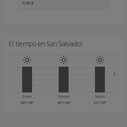
5,00 $
El tiempo en San Salvador
Enero
Febrero
Marzo
29º
/
18º
30º
/
19º
31º
/
20º