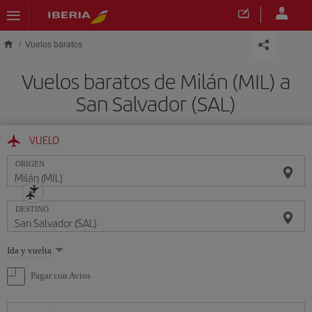
Saltar al contenido principal
Vuelos baratos
Vuelos baratos de Milán (MIL) a
San Salvador (SAL)
VUELO
ORIGEN
DESTINO
Seleccione
Ida y vuelta
una
opción
Pagar con Avios