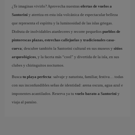
¿Te imaginas vivirlo? Aprovecha nuestras
ofertas de vuelos a
Santorini
y aterriza en esta isla volcánica de espectacular belleza
que representa el espíritu y la luminosidad de las islas griegas.
Disfruta de inolvidables atardeceres y recorre pequeños
pueblos de
pintorescas plazas, estrechas callejuelas y tradicionales casa-
cueva
; descubre también la Santorini cultural en sus museos y
sitios
arqueológicos
, y la faceta más “cool” y divertida de la isla, en sus
clubes y chiringuitos nocturnos.
Busca
tu playa perfecta
: salvaje y naturista, familiar, festiva… todas
con sus inconfundibles señas de identidad: arena oscura, agua azul e
imponentes acantilados. Reserva ya tu
vuelo barato a Santorini
y
viaja al paraíso.