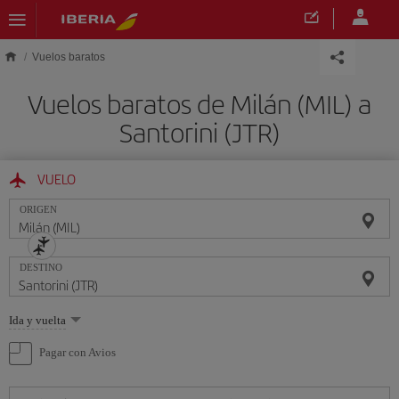
Saltar al contenido principal
Vuelos baratos
Vuelos baratos de Milán (MIL) a
Santorini (JTR)
VUELO
ORIGEN
DESTINO
Seleccione
Ida y vuelta
una
opción
Pagar con Avios