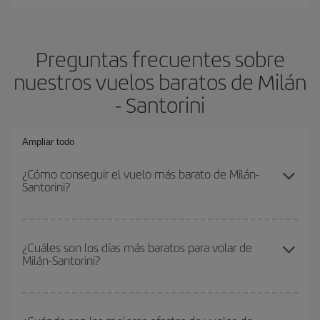
Preguntas frecuentes sobre
nuestros vuelos baratos de Milán
- Santorini
Ampliar todo
¿Cómo conseguir el vuelo más barato de Milán-
Santorini?
Podrás ahorrar en tu billete de avión de Milán-Santorini-dest y
conseguir el vuelo más barato si evitas temporadas altas,
¿Cuáles son los días más baratos para volar de
Milán-Santorini?
compras con antelación y puedes ser flexible con las fechas y
horarios de ida y vuelta.
Para saber qué días te saldrá más económico volar, solo tienes
que empezar una consulta en nuestro
buscador de vuelos