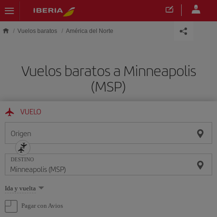
Saltar al contenido principal
Vuelos baratos
América del Norte
Vuelos baratos a Minneapolis
(MSP)
VUELO
Origen
DESTINO
Seleccione
Ida y vuelta
una
opción
Pagar con Avios