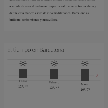
acertada de estos dos elementos que da valor a la cocina catalana y
define el verdadero estilo de vida mediterráneo. Barcelona es
brillante, rimbombante y maravillosa.
El tiempo en Barcelona
Enero
Febrero
Marzo
12º
/
4º
13º
/
4º
16º
/
7º