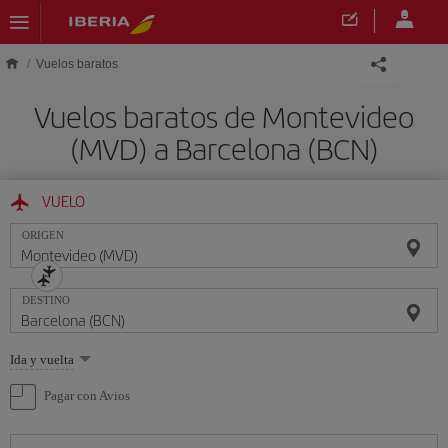
Saltar al contenido principal
Vuelos baratos
Vuelos baratos de Montevideo
(MVD) a Barcelona (BCN)
VUELO
ORIGEN
DESTINO
Seleccione
Ida y vuelta
una
opción
Pagar con Avios