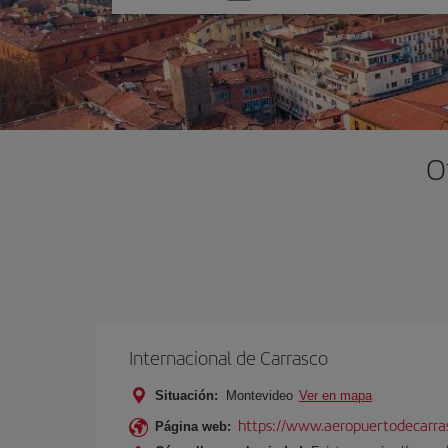
una
opción
O
Internacional de Carrasco
Situación:
Montevideo
Ver en mapa
https://www.aeropuertodecarra
Página web: