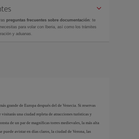
ntes
tras
preguntas frecuentes sobre documentación
: te
cesitas para volar con Iberia, así como los trámites
gración y aduanas.
a
ás grande de Europa después del de Venecia. Si reservas
visitarás una ciudad repleta de atracciones turísticas y
nsta de un par de magníficas torres medievales, la más alta
e puede avistar en días claros, la ciudad de Verona, las