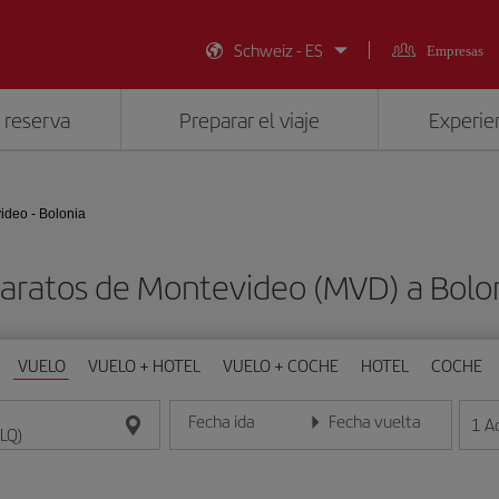
Schweiz - ES
Empresas
 reserva
Preparar el viaje
Experien
ideo - Bolonia
aratos de Montevideo (MVD) a Bolo
VUELO
VUELO + HOTEL
VUELO + COCHE
HOTEL
COCHE
Fecha ida
Fecha vuelta
1
A
Introduce la fecha en formato día/mes/año
Introduce la fecha en format