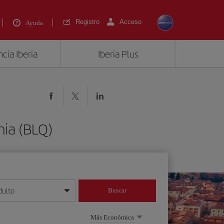
Registro
Acceso
Ayuda
cia Iberia
Iberia Plus
nia (BLQ)
dulto
Buscar
o día/mes/año
Más Económica