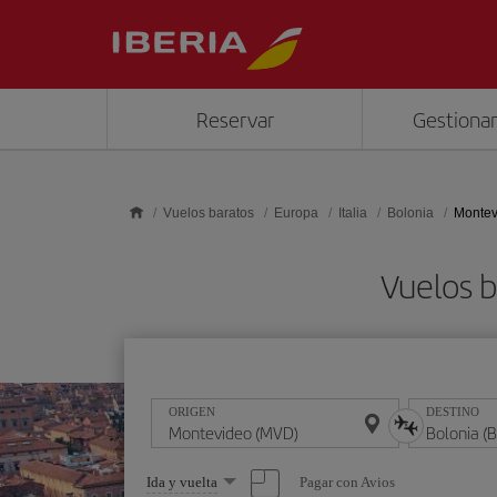
Saltar al contenido principal
Reservar
Gestionar
Vuelos baratos
Europa
Italia
Bolonia
Montev
Vuelos b
ORIGEN
DESTINO
Seleccione
Pagar con Avios
Ida y vuelta