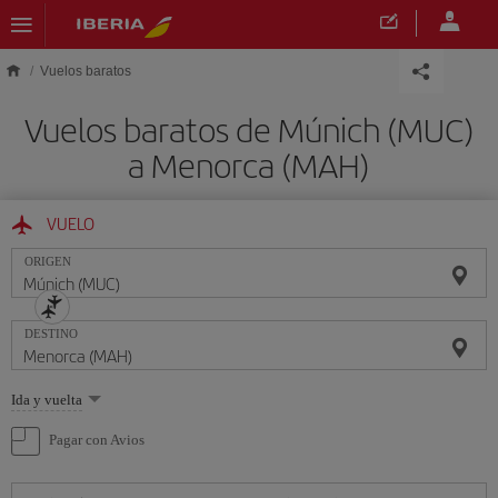
Saltar al contenido principal
Vuelos baratos
Vuelos baratos de Múnich (MUC)
a Menorca (MAH)
VUELO
ORIGEN
DESTINO
Seleccione
Ida y vuelta
una
opción
Pagar con Avios