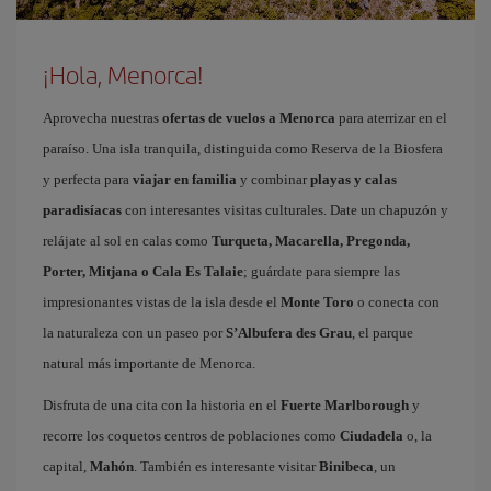
¡Hola, Menorca!
Aprovecha nuestras
ofertas de vuelos a Menorca
para aterrizar en el
paraíso. Una isla tranquila, distinguida como Reserva de la Biosfera
y perfecta para
viajar en familia
y combinar
playas y calas
paradisíacas
con interesantes visitas culturales. Date un chapuzón y
relájate al sol en calas como
Turqueta, Macarella, Pregonda,
Porter, Mitjana o Cala Es Talaie
; guárdate para siempre las
impresionantes vistas de la isla desde el
Monte Toro
o conecta con
la naturaleza con un paseo por
S’Albufera des Grau
, el parque
natural más importante de Menorca.
Disfruta de una cita con la historia en el
Fuerte Marlborough
y
recorre los coquetos centros de poblaciones como
Ciudadela
o, la
capital,
Mahón
. También es interesante visitar
Binibeca
, un