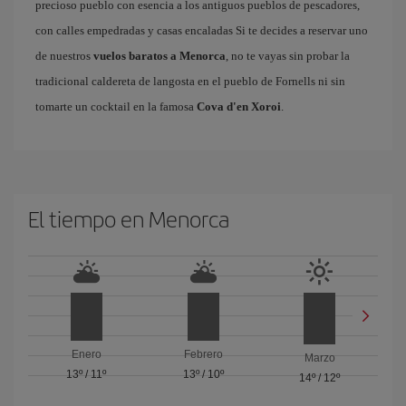
precioso pueblo con esencia a los antiguos pueblos de pescadores,
con calles empedradas y casas encaladas Si te decides a reservar uno
de nuestros
vuelos baratos a Menorca
, no te vayas sin probar la
tradicional caldereta de langosta en el pueblo de Fornells ni sin
tomarte un cocktail en la famosa
Cova d'en Xoroi
.
El tiempo en Menorca
Enero
Febrero
Marzo
13º
/
11º
13º
/
10º
14º
/
12º