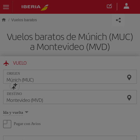
Saltar al contenido principal
Vuelos baratos
Vuelos baratos de Múnich (MUC)
a Montevideo (MVD)
VUELO
ORIGEN
DESTINO
Seleccione
Ida y vuelta
una
opción
Pagar con Avios