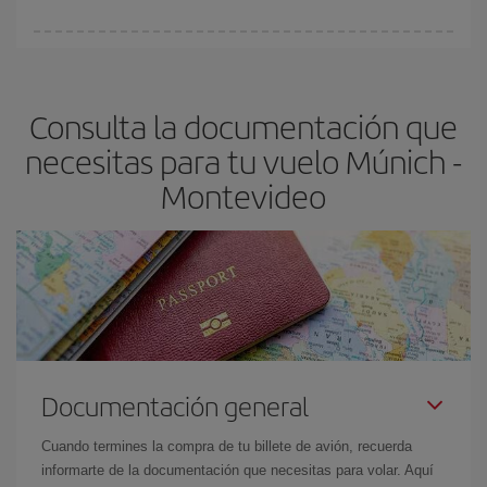
vayan agotando. Por eso, comprar con antelación es
fundamental
para conseguir
vuelos baratos a Múnich-
En Iberia, tenemos distintas tarifas para garantizarte el mejor
Montevideo-dest
.
precio según tus necesidades de viaje. La tarifa básica, te
asegura el vuelo más barato.
Consulta la documentación que
necesitas para tu vuelo Múnich -
Montevideo
Documentación general
Cuando termines la compra de tu billete de avión, recuerda
informarte de la documentación que necesitas para volar. Aquí