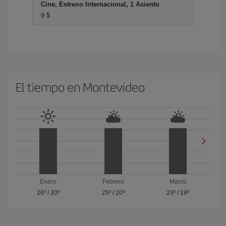
Cine, Estreno Internacional, 1 Asiento
9 $
El tiempo en Montevideo
Enero
Febrero
Marzo
26º
/
20º
25º
/
20º
23º
/
19º