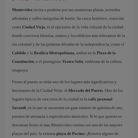
Montevideo
invita a perderse por sus numerosas plazas, avenidas
arboladas y calles tranquilas de barrio. Su casco histórico, conocido
como
Ciudad Vieja
, es el epicentro de la vida cultural de la ciudad
donde conviven librerías, teatros y los edificios más relevantes de la
era colonial y de las primeras décadas de la independencia, como el
Cabildo
y la
Basílica Metropolitana
, ambos en la
Plaza de la
Constitución
, o el prestigioso
Teatro Solís
, emblema de la cultura
uruguaya.
Frente al puerto se sitúa uno de los lugares más significativos y
fascinantes de la Ciudad Vieja: el
Mercado del Puerto
. Otro de los
lugares típicos de esta zona de la ciudad es la
calle peatonal
Sarandí
, en la que se encuentra un gran número de galerías de arte,
puestos de artesanía o espectáculos musicales. Si lo que quieres es
descansar frente al mar, Montevideo cuenta con una de las mejores
playas del país: la extensa
playa de Pocitos
. ¡Reserva alguno de