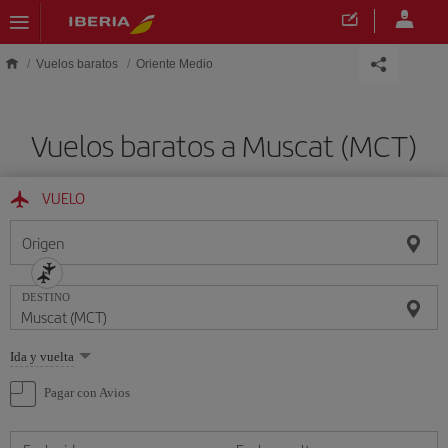
Saltar al contenido principal
Vuelos baratos
Oriente Medio
Vuelos baratos a Muscat (MCT)
VUELO
Origen
DESTINO
Seleccione
Ida y vuelta
una
opción
Pagar con Avios