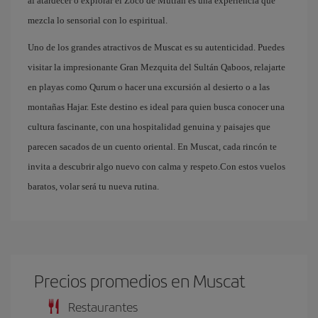
al atardecer o explorar el Zoco de Mutrah es una experiencia que
mezcla lo sensorial con lo espiritual.
Uno de los grandes atractivos de Muscat es su autenticidad. Puedes
visitar la impresionante Gran Mezquita del Sultán Qaboos, relajarte
en playas como Qurum o hacer una excursión al desierto o a las
montañas Hajar. Este destino es ideal para quien busca conocer una
cultura fascinante, con una hospitalidad genuina y paisajes que
parecen sacados de un cuento oriental. En Muscat, cada rincón te
invita a descubrir algo nuevo con calma y respeto.Con estos vuelos
baratos, volar será tu nueva rutina.
Precios promedios en Muscat
Restaurantes