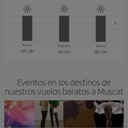
Enero
Febrero
Marzo
23º
/
16º
25º
/
17º
28º
/
20º
Eventos en los destinos de
nuestros vuelos baratos a Muscat