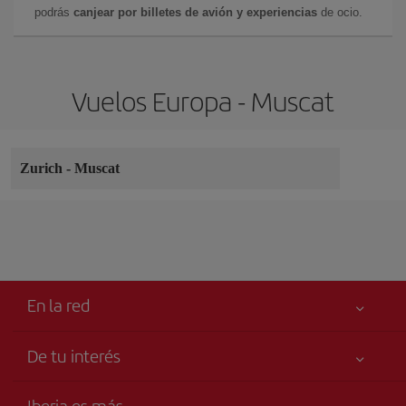
podrás
canjear por billetes de avión y experiencias
de ocio.
Vuelos Europa - Muscat
Zurich
-
Muscat
En la red
De tu interés
Tu seguridad es lo primero
Iberia es más