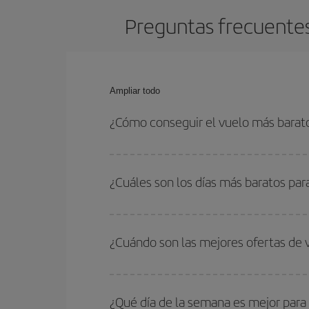
Preguntas frecuentes
Ampliar todo
¿Cómo conseguir el vuelo más barat
Podrás ahorrar en tu billete de avión de Nápoles-
con las fechas y horarios de ida y vuelta.
¿Cuáles son los días más baratos par
Para saber qué días te saldrá más económico vol
quieres ir y en qué fechas habías pensado viajar
¿Cuándo son las mejores ofertas de 
para que puedas encontrar la mejor oferta. Ademá
más en el precio de tu billete.
Puedes conseguir los vuelos más baratos viajan
periodos de vacaciones escolares son temporada
¿Qué día de la semana es mejor para