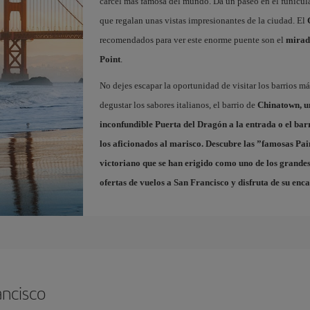
cárcel más famosa del mundo. Da un paseo en el funicul
que regalan unas vistas impresionantes de la ciudad. El
recomendados para ver este enorme puente son el
mirad
Point
.
No dejes escapar la oportunidad de visitar los barrios m
degustar los sabores italianos, el barrio de
Chinatown
, 
inconfundible Puerta del Dragón a la entrada o el bar
los aficionados al marisco. Descubre las ”famosas
Pai
victoriano que se han erigido como uno de los grandes
ofertas de vuelos a San Francisco
y disfruta de su enca
ancisco