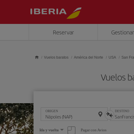
Saltar al contenido principal
Reservar
Gestionar
Vuelos baratos
América del Norte
USA
San Fra
Vuelos b
ORIGEN
DESTINO
Seleccione
Pagar con Avios
Ida y vuelta