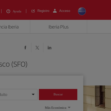
Registro
Acceso
Ayuda
cia Iberia
Iberia Plus
sco (SFO)
dulto
Buscar
o día/mes/año
Más Económica