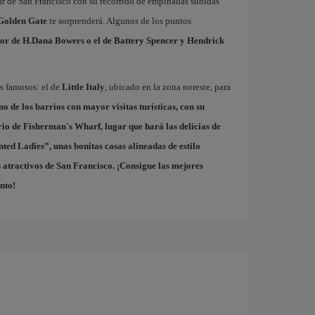
ar de San Francisco con su recorrido de empinadas subidas
Golden Gate
te sorprenderá. Algunos de los puntos
or de H.Dana Bowers o el de Battery Spencer y Hendrick
ás famosos: el de
Little Italy
, ubicado en la zona noreste, para
uno de los barrios con mayor visitas turísticas, con su
rio de
Fisherman's Wharf
, lugar que hará las delicias de
nted Ladies
”, unas bonitas casas alineadas de estilo
 atractivos de San Francisco. ¡Consigue las mejores
nto!