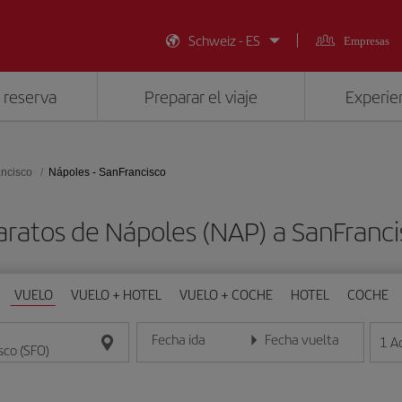
Schweiz - ES
Empresas
 reserva
Preparar el viaje
Experien
ncisco
Nápoles - SanFrancisco
aratos de Nápoles (NAP) a SanFranci
VUELO
VUELO + HOTEL
VUELO + COCHE
HOTEL
COCHE
Fecha ida
Fecha vuelta
1
A
Introduce la fecha en formato día/mes/año
Introduce la fecha en format