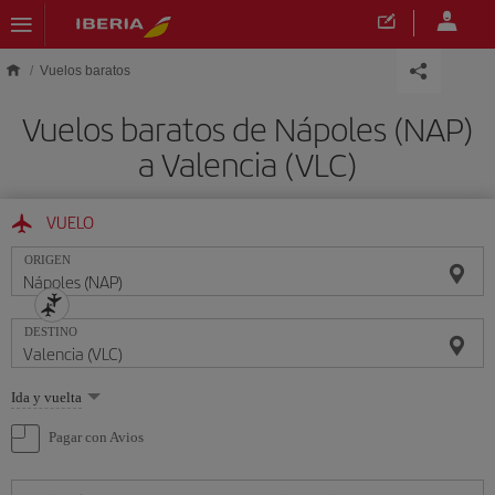
Saltar al contenido principal
Vuelos baratos
Vuelos baratos de Nápoles (NAP)
a Valencia (VLC)
VUELO
ORIGEN
DESTINO
Seleccione
Ida y vuelta
una
opción
Pagar con Avios