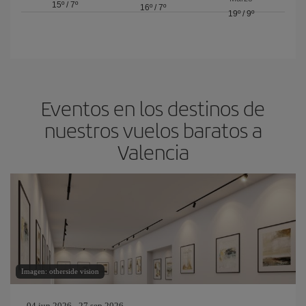
15º
/
7º
16º
/
7º
19º
/
9º
Eventos en los destinos de
nuestros vuelos baratos a
Valencia
Imagen: otherside vision
04 jun 2026 - 27 sep 2026