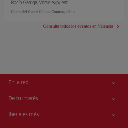
Rocío Garriga. Verse expuest_
Centre del Carme Cultura Contemporània
Consulta todos los eventos en Valencia
En la red
De tu interés
Tu seguridad es lo primero
Iberia es más
Accesibilidad
Noticias y Novedades
Compromiso de servicio