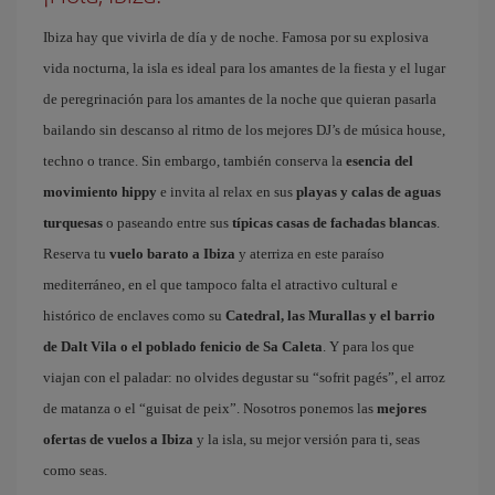
Ibiza hay que vivirla de día y de noche. Famosa por su explosiva
vida nocturna, la isla es ideal para los amantes de la fiesta y el lugar
de peregrinación para los amantes de la noche que quieran pasarla
bailando sin descanso al ritmo de los mejores DJ’s de música house,
techno o trance. Sin embargo, también conserva la
esencia del
movimiento hippy
e invita al relax en sus
playas y calas de aguas
turquesas
o paseando entre sus
típicas casas de fachadas blancas
.
Reserva tu
vuelo barato a Ibiza
y aterriza en este paraíso
mediterráneo, en el que tampoco falta el atractivo cultural e
histórico de enclaves como su
Catedral, las Murallas y el barrio
de Dalt Vila o el poblado fenicio de Sa Caleta
. Y para los que
viajan con el paladar: no olvides degustar su “sofrit pagés”, el arroz
de matanza o el “guisat de peix”. Nosotros ponemos las
mejores
ofertas de vuelos a Ibiza
y la isla, su mejor versión para ti, seas
como seas.