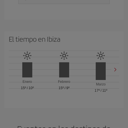
El tiempo en Ibiza
Enero
Febrero
Marzo
15º
/
10º
15º
/
9º
17º
/
11º