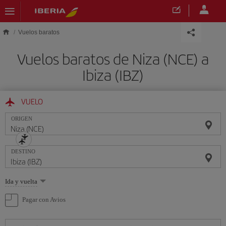
Saltar al contenido principal
Vuelos baratos
Vuelos baratos de Niza (NCE) a
Ibiza (IBZ)
VUELO
ORIGEN
DESTINO
Seleccione
Ida y vuelta
una
opción
Pagar con Avios