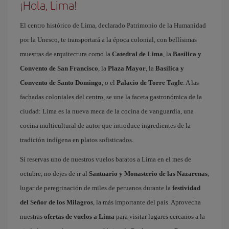
¡Hola, Lima!
El centro histórico de Lima, declarado Patrimonio de la Humanidad
por la Unesco, te transportará a la época colonial, con bellísimas
muestras de arquitectura como la
Catedral de Lima
, la
Basílica y
Convento de San Francisco
, la
Plaza Mayor
, la
Basílica y
Convento de Santo Domingo
, o el
Palacio de Torre Tagle
. A las
fachadas coloniales del centro, se une la faceta gastronómica de la
ciudad: Lima es la nueva meca de la cocina de vanguardia, una
cocina multicultural de autor que introduce ingredientes de la
tradición indígena en platos sofisticados.
Si reservas uno de nuestros vuelos baratos a Lima en el mes de
octubre, no dejes de ir al
Santuario y Monasterio de las Nazarenas
,
lugar de peregrinación de miles de peruanos durante la
festividad
del Señor de los Milagros
, la más importante del país. Aprovecha
nuestras
ofertas de vuelos a Lima
para visitar lugares cercanos a la