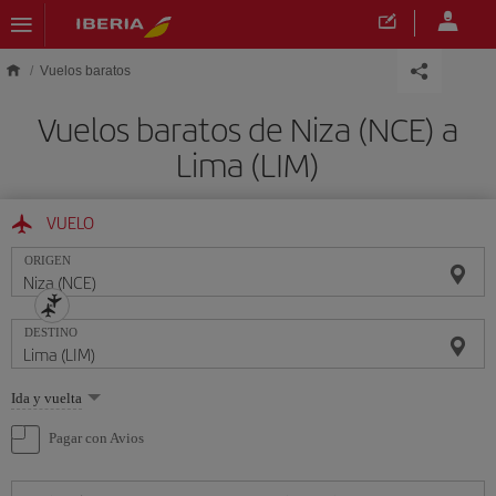
Saltar al contenido principal
Vuelos baratos
Vuelos baratos de Niza (NCE) a
Lima (LIM)
VUELO
ORIGEN
DESTINO
Seleccione
Ida y vuelta
una
opción
Pagar con Avios