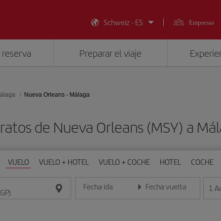
Schweiz - ES
Empresas
 reserva
Preparar el viaje
Experien
álaga
Nueva Orleans - Málaga
ratos de Nueva Orleans (MSY) a Má
VUELO
VUELO + HOTEL
VUELO + COCHE
HOTEL
COCHE
Fecha ida
Fecha vuelta
1
A
Introduce la fecha en formato día/mes/año
Introduce la fecha en format