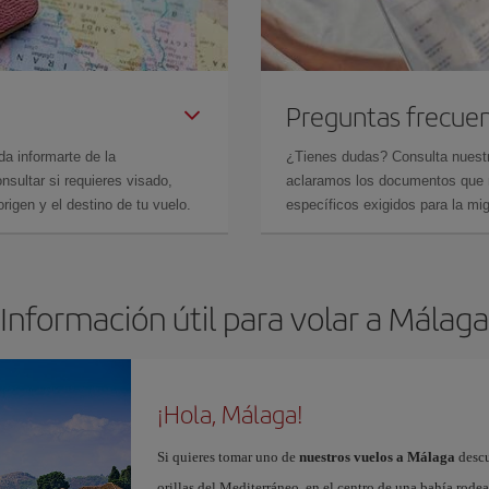
Preguntas frecue
da informarte de la
¿Tienes dudas? Consulta nues
sultar si requieres visado,
aclaramos los documentos que ne
rigen y el destino de tu vuelo.
específicos exigidos para la mi
Información útil para volar a Málaga
¡Hola, Málaga!
Si quieres tomar uno de
nuestros vuelos a Málaga
descu
orillas del Mediterráneo, en el centro de una bahía rod