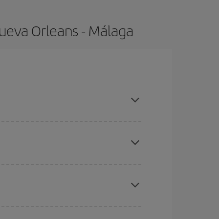
ueva Orleans - Málaga
, compras con antelación y puedes ser flexible
ratos
. Dinos desde dónde vuelas, a dónde
ra días cercanos
, tanto de ida como de vuelta,
gunos
horarios
puede que te hagan ahorrar aún
eral las Navidades, la Semana Santa y los