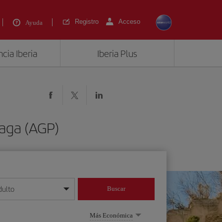
Registro
Acceso
Ayuda
cia Iberia
Iberia Plus
laga (AGP)
dulto
Buscar
o día/mes/año
Más Económica