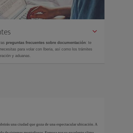
ntes
tras
preguntas frecuentes sobre documentación
: te
cesitas para volar con Iberia, así como los trámites
gración y aduanas.
brirás una ciudad que goza de una espectacular ubicación. A
eada de sistemas montañosos. Famosa por su excelente clima,