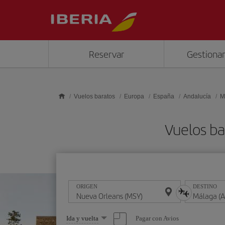
Saltar al contenido principal
Reservar
Gestionar
Vuelos baratos
Europa
España
Andalucía
M
Vuelos ba
ORIGEN
DESTINO
Seleccione
Pagar con Avios
Ida y vuelta