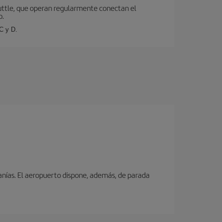
Shuttle, que operan regularmente conectan el
o.
C y D.
canías. El aeropuerto dispone, además, de parada