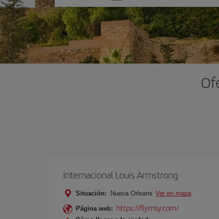
una
opción
Of
Internacional Louis Armstrong
Situación:
Nueva Orleans
Ver en mapa
https://flymsy.com/
Página web: