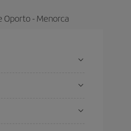
e Oporto - Menorca
ras con antelación y puedes ser flexible con las
ratos
. Dinos desde dónde vuelas, a dónde
ra días cercanos
, tanto de ida como de vuelta,
gunos
horarios
puede que te hagan ahorrar aún
eral las Navidades, la Semana Santa y los