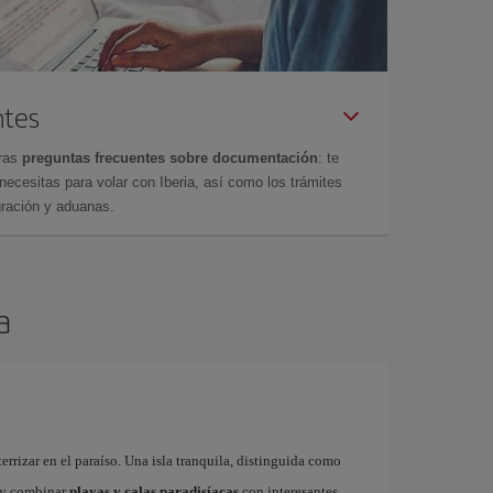
ntes
tras
preguntas frecuentes sobre documentación
: te
cesitas para volar con Iberia, así como los trámites
gración y aduanas.
a
errizar en el paraíso. Una isla tranquila, distinguida como
y combinar
playas y calas paradisíacas
con interesantes