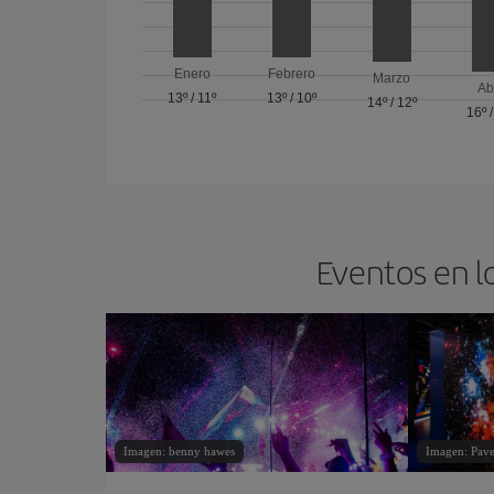
Enero
Febrero
Marzo
Ab
13º
/
11º
13º
/
10º
14º
/
12º
16º
Eventos en l
Imagen: benny hawes
Imagen: Pave