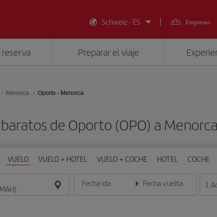
Schweiz - ES
Empresas
 reserva
Preparar el viaje
Experien
Menorca
Oporto - Menorca
 baratos de Oporto (OPO) a Menorc
VUELO
VUELO + HOTEL
VUELO + COCHE
HOTEL
COCHE
Fecha ida
Fecha vuelta
1
A
Introduce la fecha en formato día/mes/año
Introduce la fecha en format