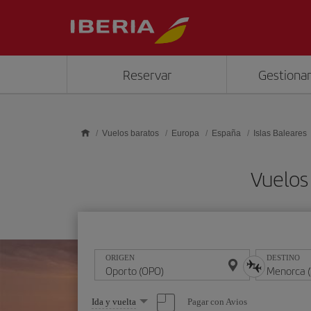
Saltar al contenido principal
Reservar
Gestionar
Vuelos baratos
Europa
España
Islas Baleares
Vuelos
ORIGEN
DESTINO
Seleccione
Pagar con Avios
Ida y vuelta