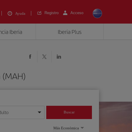
Registro
Acceso
Ayuda
cia Iberia
Iberia Plus
a (MAH)
dulto
Buscar
o día/mes/año
Más Económica