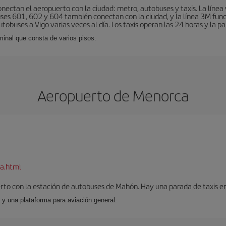
nectan el aeropuerto con la ciudad: metro, autobuses y taxis. La línea 
uses 601, 602 y 604 también conectan con la ciudad, y la línea 3M fun
obuses a Vigo varias veces al día. Los taxis operan las 24 horas y la pa
minal que consta de varios pisos.
Aeropuerto de Menorca
a.html
to con la estación de autobuses de Mahón. Hay una parada de taxis en l
 y una plataforma para aviación general.