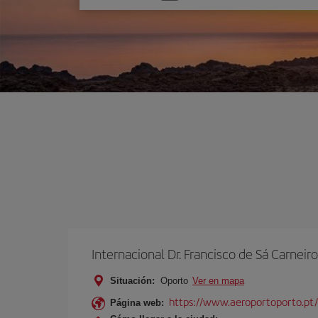
una
opción
Internacional Dr. Francisco de Sá Carneiro
Situación:
Oporto
Ver en mapa
https://www.aeroportoporto.pt
Página web: