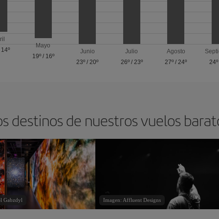
ril
Mayo
/
14º
Junio
Julio
Agosto
Sept
19º
/
16º
23º
/
20º
26º
/
23º
27º
/
24º
24º
os destinos de nuestros vuelos bara
l Gabzdyl
Imagen: Affluent Designs