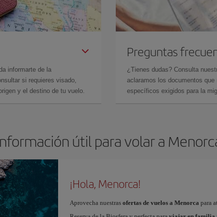
Preguntas frecue
da informarte de la
¿Tienes dudas? Consulta nues
sultar si requieres visado,
aclaramos los documentos que ne
rigen y el destino de tu vuelo.
específicos exigidos para la mi
Información útil para volar a Menorc
¡Hola, Menorca!
Aprovecha nuestras
ofertas de vuelos a Menorca
para at
Reserva de la Biosfera y perfecta para
viajar en familia