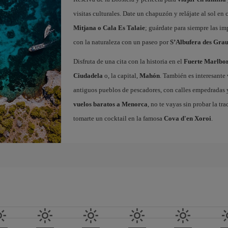
visitas culturales. Date un chapuzón y relájate al sol en
Mitjana o Cala Es Talaie
; guárdate para siempre las imp
con la naturaleza con un paseo por
S’Albufera des Gra
Disfruta de una cita con la historia en el
Fuerte Marlbo
Ciudadela
o, la capital,
Mahón
. También es interesante 
antiguos pueblos de pescadores, con calles empedradas y 
vuelos baratos a Menorca
, no te vayas sin probar la tr
tomarte un cocktail en la famosa
Cova d'en Xoroi
.