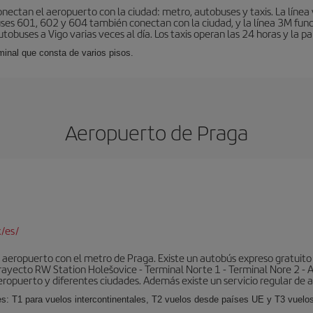
nectan el aeropuerto con la ciudad: metro, autobuses y taxis. La línea 
uses 601, 602 y 604 también conectan con la ciudad, y la línea 3M fun
obuses a Vigo varias veces al día. Los taxis operan las 24 horas y la pa
minal que consta de varios pisos.
Aeropuerto de Praga
/es/
aeropuerto con el metro de Praga. Existe un autobús expreso gratuito 
l trayecto RW Station Holešovice - Terminal Norte 1 - Terminal Nore 2 - 
eropuerto y diferentes ciudades. Además existe un servicio regular de a
es: T1 para vuelos intercontinentales, T2 vuelos desde países UE y T3 vuelo