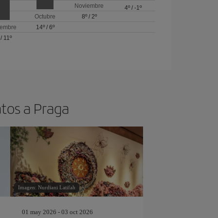
Noviembre
4º
/
-1º
Octubre
8º
/
2º
iembre
14º
/
6º
/
11º
atos a Praga
Imagen: Nurdiani Latifah
01 may 2026 - 03 oct 2026