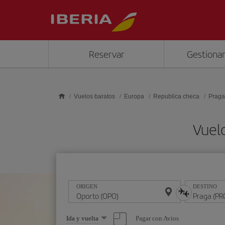
Saltar al contenido principal
Reservar
Gestionar
Vuelos baratos
Europa
Republica checa
Praga
Vuel
ORIGEN
DESTINO
Seleccione
Pagar con Avios
Ida y vuelta