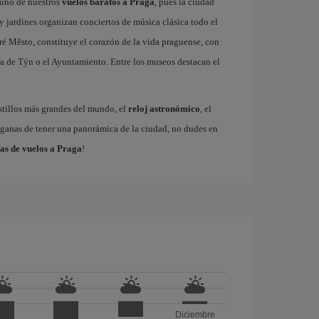
r uno de nuestros
vuelos baratos a Praga
, pues la ciudad
 y jardines organizan conciertos de música clásica todo el
ré Město, constituye el corazón de la vida praguense, con
a de Týn o el Ayuntamiento. Entre los museos destacan el
astillos más grandes del mundo, el
reloj astronómico
, el
s ganas de tener una panorámica de la ciudad, no dudes en
as de vuelos a Praga
!
Diciembre