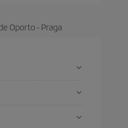
de Oporto - Praga
 con antelación y puedes ser flexible con las
ratos
. Dinos desde dónde vuelas, a dónde
ra días cercanos
, tanto de ida como de vuelta,
gunos
horarios
puede que te hagan ahorrar aún