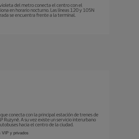
violeta del metro conecta el centro con el
ciona en horario nocturno. Las líneas 120 y 105N
rada se encuentra frente a la terminal.
que conecta con la principal estación de trenes de
AP Ruzyně. A su vez existe un servicio interurbano
utobuses hacia el centro de la ciudad.
s VIP y privados