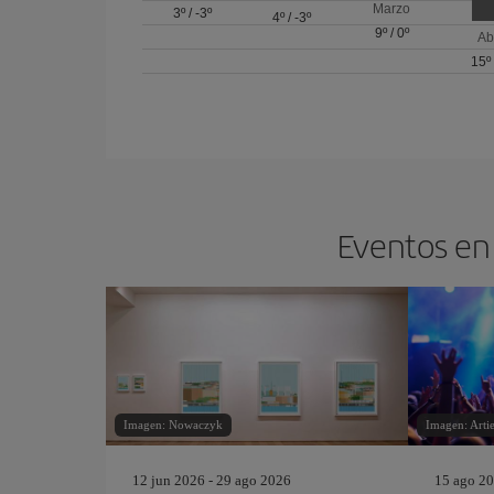
Marzo
3º
/
-3º
4º
/
-3º
9º
/
0º
Ab
15º
Eventos en 
Imagen: Nowaczyk
Imagen: Art
12 jun 2026 - 29 ago 2026
15 ago 20