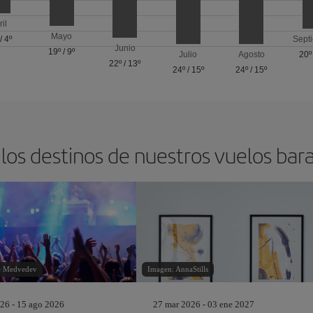
ril
Mayo
/
4º
Sept
Junio
19º
/
9º
Julio
Agosto
20º
22º
/
13º
24º
/
15º
24º
/
15º
los destinos de nuestros vuelos bar
ie Medvedev
Imagen: AnnaStills
26 - 15 ago 2026
27 mar 2026 - 03 ene 2027