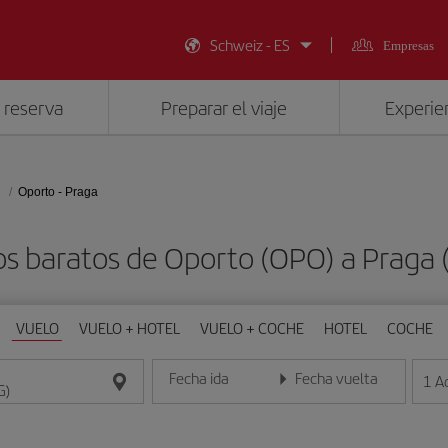
Schweiz - ES
Empresas
 reserva
Preparar el viaje
Experien
Oporto - Praga
os baratos de Oporto (OPO) a Praga 
VUELO
VUELO + HOTEL
VUELO + COCHE
HOTEL
COCHE
Fecha ida
Fecha vuelta
1
A
Introduce la fecha en formato día/mes/año
Introduce la fecha en format