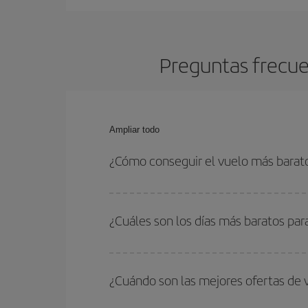
Preguntas frecue
Ampliar todo
¿Cómo conseguir el vuelo más barat
Podrás ahorrar en tu billete de avión de Oporto-P
fechas y horarios de ida y vuelta.
¿Cuáles son los días más baratos par
Para saber qué días te saldrá más económico vol
quieres ir y en qué fechas habías pensado viajar
¿Cuándo son las mejores ofertas de 
para que puedas encontrar la mejor oferta. Ademá
más en el precio de tu billete.