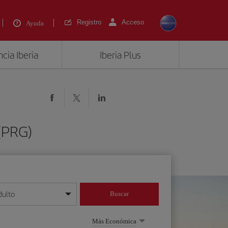
Registro
Acceso
Ayuda
cia Iberia
Iberia Plus
(PRG)
dulto
Buscar
o día/mes/año
Más Económica