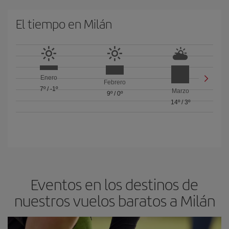
El tiempo en Milán
Enero
Febrero
7º
/
-1º
Marzo
9º
/
0º
14º
/
3º
Eventos en los destinos de
nuestros vuelos baratos a Milán