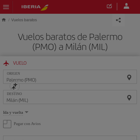
Saltar al contenido principal
Vuelos baratos
Vuelos baratos de Palermo
(PMO) a Milán (MIL)
VUELO
ORIGEN
DESTINO
Seleccione
Ida y vuelta
una
opción
Pagar con Avios