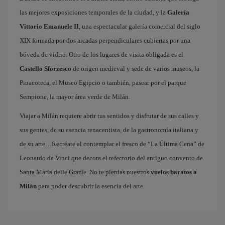
las mejores exposiciones temporales de la ciudad, y la
Galería
Vittorio Emanuele II
, una espectacular galería comercial del siglo
XIX formada por dos arcadas perpendiculares cubiertas por una
bóveda de vidrio. Otro de los lugares de visita obligada es el
Castello Sforzesco
de origen medieval y sede de varios museos, la
Pinacoteca, el Museo Egipcio o también, pasear por el parque
Sempione, la mayor área verde de Milán.
Viajar a Milán requiere abrir tus sentidos y disfrutar de sus calles y
sus gentes, de su esencia renacentista, de la gastronomía italiana y
de su arte…Recréate al contemplar el fresco de “La Última Cena” de
Leonardo da Vinci que decora el refectorio del antiguo convento de
Santa Maria delle Grazie. No te pierdas nuestros
vuelos baratos a
Milán
para poder descubrir la esencia del arte.