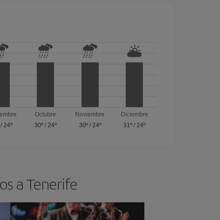
iembre
Octubre
Noviembre
Diciembre
/
24º
30º
/
24º
30º
/
24º
31º
/
24º
os a Tenerife