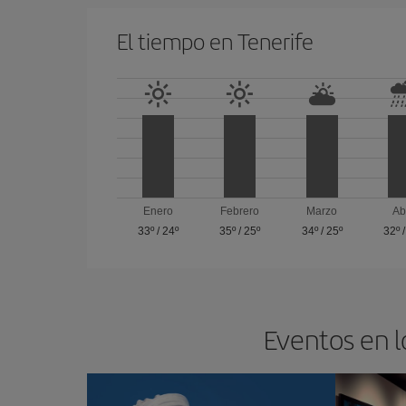
El tiempo en Tenerife
Enero
Febrero
Marzo
Ab
33º
/
24º
35º
/
25º
34º
/
25º
32º
Eventos en l