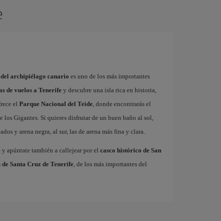
e
 del archipiélago canario
es uno de los más importantes
as de vuelos a Tenerife
y descubre una isla rica en historia,
frece el
Parque Nacional del Teide
, donde encontrarás el
 los Gigantes. Si quieres disfrutar de un buen baño al sol,
dos y arena negra, al sur, las de arena más fina y clara.
e
y apúntate también a callejear por el
casco histórico de San
 de Santa Cruz de Tenerife
, de los más importantes del