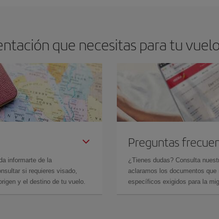
drán. Además, si buscas los vuelos con las fechas y los horarios del viaje un
ntación que necesitas para tu vuelo
Preguntas frecue
da informarte de la
¿Tienes dudas? Consulta nues
sultar si requieres visado,
aclaramos los documentos que ne
rigen y el destino de tu vuelo.
específicos exigidos para la mi