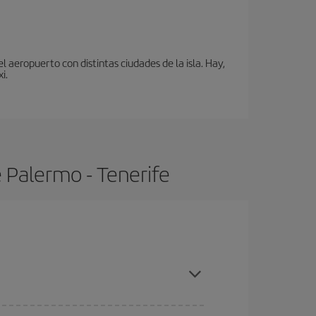
 aeropuerto con distintas ciudades de la isla. Hay,
i.
 Palermo - Tenerife
pras con antelación y puedes ser flexible con las