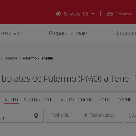
Schweiz - ES
Empresas
 reserva
Preparar el viaje
Experien
Tenerife
Palermo - Tenerife
 baratos de Palermo (PMO) a Tenerif
VUELO
VUELO + HOTEL
VUELO + COCHE
HOTEL
COCHE
Fecha ida
Fecha vuelta
1
A
Introduce la fecha en formato día/mes/año
Introduce la fecha en format