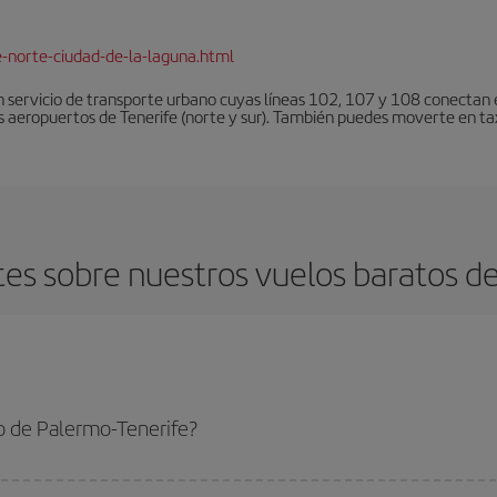
e-norte-ciudad-de-la-laguna.html
 servicio de transporte urbano cuyas líneas 102, 107 y 108 conectan el
s aeropuertos de Tenerife (norte y sur). También puedes moverte en tax
es sobre nuestros vuelos baratos de
o de Palermo-Tenerife?
Tenerife-dest y conseguir el vuelo más barato si evitas temporadas altas, com