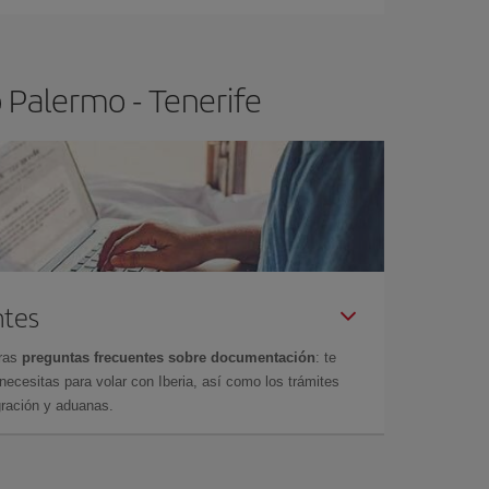
 poco abiertos, podrás
elegir el precio más
 Palermo - Tenerife
ntes
tras
preguntas frecuentes sobre documentación
: te
cesitas para volar con Iberia, así como los trámites
gración y aduanas.