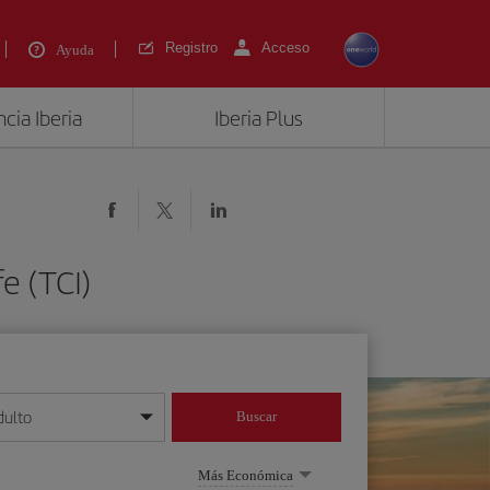
Registro
Acceso
Ayuda
cia Iberia
Iberia Plus
e (TCI)
dulto
Buscar
o día/mes/año
Más Económica