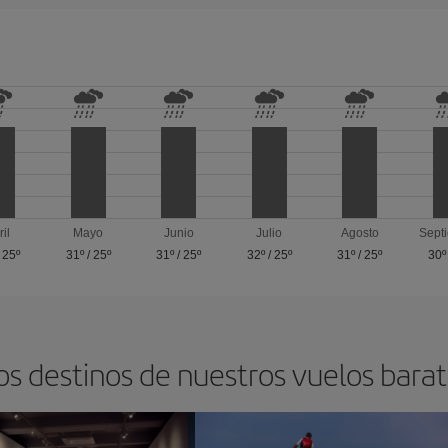
ril
Mayo
Junio
Julio
Agosto
Sept
/
25º
31º
/
25º
31º
/
25º
32º
/
25º
31º
/
25º
30º
os destinos de nuestros vuelos barat