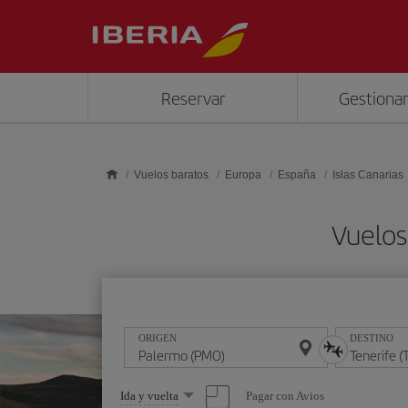
Saltar al contenido principal
Reservar
Gestionar
Vuelos baratos
Europa
España
Islas Canarias
Vuelos
ORIGEN
DESTINO
Seleccione
Pagar con Avios
Ida y vuelta