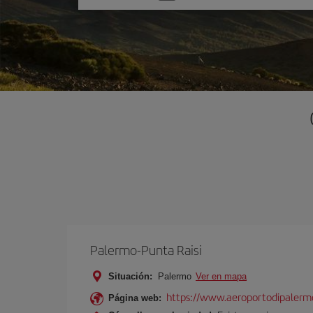
una
opción
Palermo-Punta Raisi
Situación:
Palermo
Ver en mapa
https://www.aeroportodipalermo
Página web: